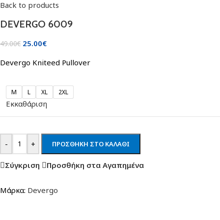
Back to products
DEVERGO 6009
25.00
€
49.00
€
Devergo Kniteed Pullover
M
L
XL
2XL
Εκκαθάριση
-
+
ΠΡΟΣΘΉΚΗ ΣΤΟ ΚΑΛΆΘΙ
Σύγκριση
Προσθήκη στα Αγαπημένα
Μάρκα:
Devergo