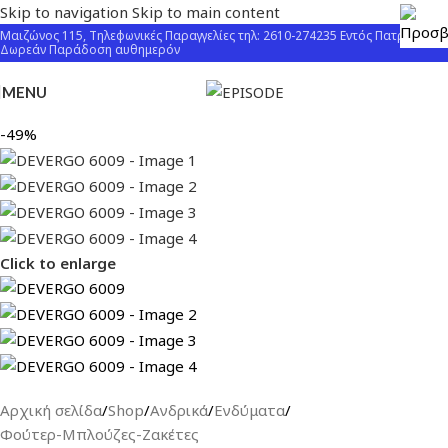
Skip to navigation
Skip to main content
Μαιζώνος 115, Τηλεφωνικές Παραγγελίες τηλ: 2610-274235 Εντός Πατρών
Δωρεάν Παράδοση αυθημερόν
MENU
-49%
Click to enlarge
Αρχική σελίδα
/
Shop
/
Ανδρικά
/
Ενδύματα
/
Φούτερ-Μπλούζες-Ζακέτες