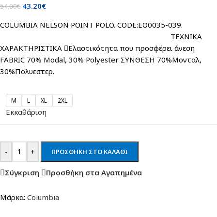
43.20
€
54.00
€
COLUMBIA NELSON POINT POLO. CODE:EO0035-039.
ΤΕΧΝΙΚΑ
ΧΑΡΑΚΤΗΡΙΣΤΙΚΑ Ελαστικότητα που προσφέρει άνεση
FABRIC 70% Modal, 30% Polyester ΣΥΝΘΕΣΗ 70%Μονταλ,
30%Πολυεστερ.
M
L
XL
2XL
Εκκαθάριση
-
+
ΠΡΟΣΘΉΚΗ ΣΤΟ ΚΑΛΆΘΙ
Σύγκριση
Προσθήκη στα Αγαπημένα
Μάρκα:
Columbia