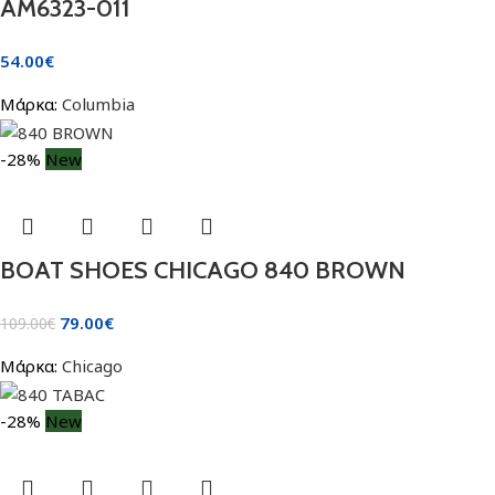
AM6323-011
54.00
€
Μάρκα:
Columbia
-28%
New
BOAT SHOES CHICAGO 840 BROWN
79.00
€
109.00
€
Μάρκα:
Chicago
-28%
New