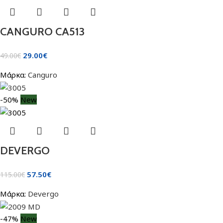
CANGURO CA513
29.00
€
49.00
€
Μάρκα:
Canguro
-50%
New
DEVERGO
57.50
€
115.00
€
Μάρκα:
Devergo
-47%
New