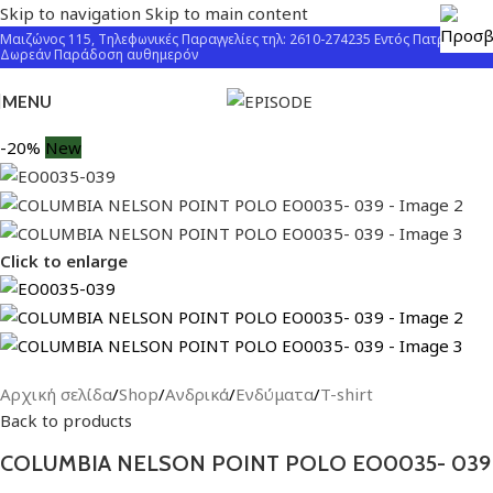
Skip to navigation
Skip to main content
Μαιζώνος 115, Τηλεφωνικές Παραγγελίες τηλ: 2610-274235 Εντός Πατρών
Δωρεάν Παράδοση αυθημερόν
MENU
-20%
New
Click to enlarge
Αρχική σελίδα
/
Shop
/
Ανδρικά
/
Ενδύματα
/
T-shirt
Back to products
COLUMBIA NELSON POINT POLO EO0035- 039