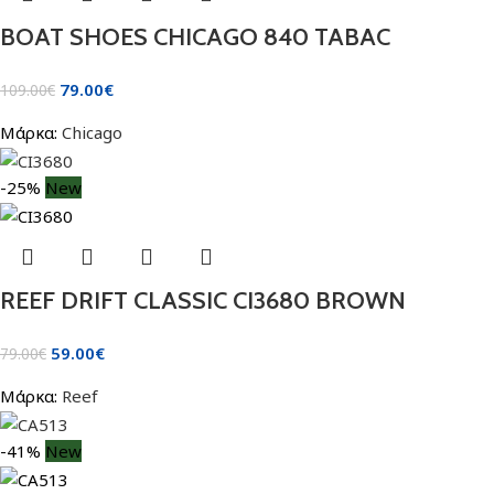
BOAT SHOES CHICAGO 840 TABAC
79.00
€
109.00
€
Μάρκα:
Chicago
-25%
New
REEF DRIFT CLASSIC CI3680 BROWN
59.00
€
79.00
€
Μάρκα:
Reef
-41%
New