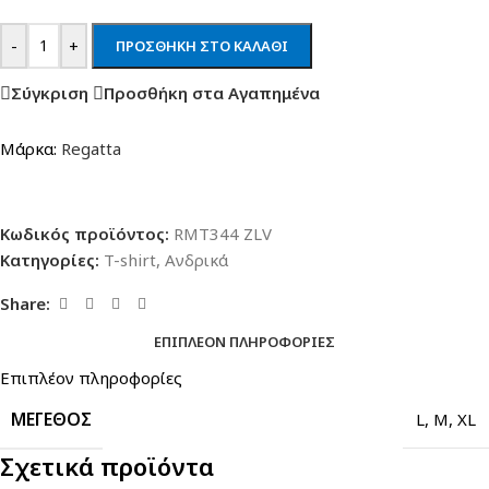
-
+
ΠΡΟΣΘΉΚΗ ΣΤΟ ΚΑΛΆΘΙ
Σύγκριση
Προσθήκη στα Αγαπημένα
Μάρκα:
Regatta
Κωδικός προϊόντος:
RMT344 ZLV
Κατηγορίες:
T-shirt
,
Ανδρικά
Share:
ΕΠΙΠΛΈΟΝ ΠΛΗΡΟΦΟΡΊΕΣ
Επιπλέον πληροφορίες
ΜΈΓΕΘΟΣ
L
,
M
,
XL
Σχετικά προϊόντα