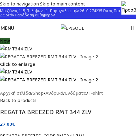
Skip to navigation
Skip to main content
Μαιζώνος 115, Τηλεφωνικές Παραγγελίες τηλ: 2610-274235 Εντός Πατρών
Δωρεάν Παράδοση αυθημερόν
MENU
New
Click to enlarge
Αρχική σελίδα
/
Shop
/
Ανδρικά
/
Ενδύματα
/
T-shirt
Back to products
REGATTA BREEZED RMT 344 ZLV
27.00
€
REGATTA BREEZED. CODE:RMT344 ZLV.