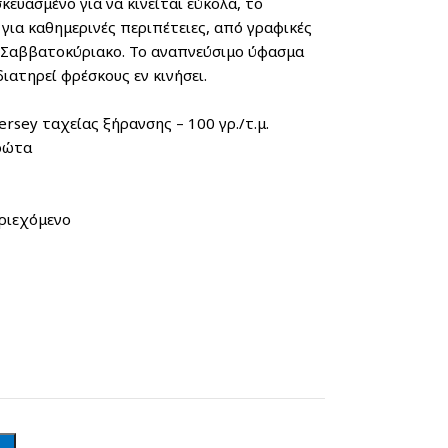
ευασμένο για να κινείται εύκολα, το
 για καθημερινές περιπέτειες, από γραφικές
ο Σαββατοκύριακο. Το αναπνεύσιμο ύφασμα
ιατηρεί φρέσκους εν κινήσει.
sey ταχείας ξήρανσης – 100 γρ./τ.μ.
ρώτα
ριεχόμενο