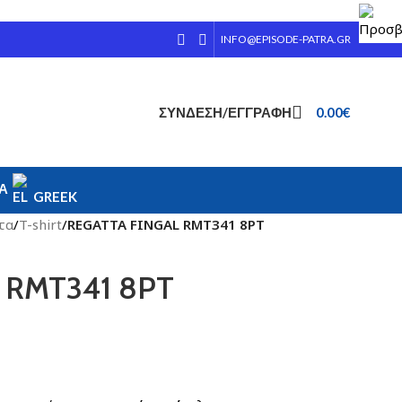
INFO@EPISODE-PATRA.GR
ΣΎΝΔΕΣΗ/ΕΓΓΡΑΦΉ
0.00
€
ΊΑ
GREEK
τα
/
T-shirt
/
REGATTA FINGAL RMT341 8PT
 RMT341 8PT