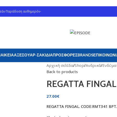
ρεάν Παράδοση αυθημερόν-
ΑΙΚΕΊΑ
ΑΞΕΣΟΥΆΡ-ΣΑΚΊΔΙΑ
ΠΡΟΣΦΟΡΈΣ
BRANDS
ΕΠΙΚΟΙΝΩΝ
Αρχική σελίδα
/
Shop
/
Ανδρικά
/
Ενδύμα
Back to products
REGATTA FINGAL
27.00
€
REGATTA FINGAL. CODE:RMT341 8PT.