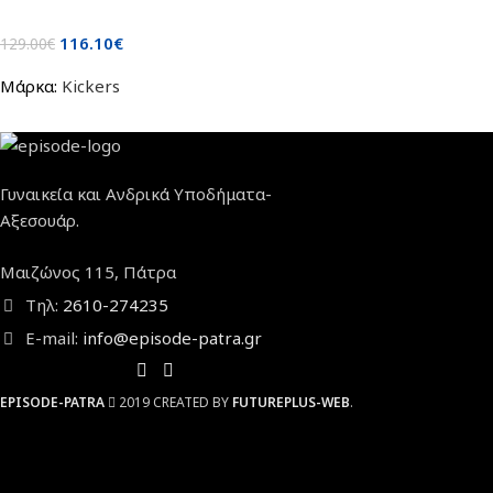
116.10
€
129.00
€
Μάρκα:
Kickers
Γυναικεία και Ανδρικά Υποδήματα-
Αξεσουάρ.
Μαιζώνος 115, Πάτρα
Τηλ:
2610-274235
E-mail:
info@episode-patra.gr
EPISODE-PATRA
2019 CREATED BY
FUTUREPLUS-WEB
.