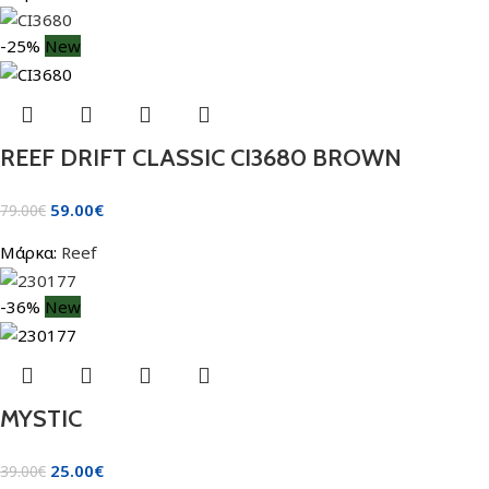
-25%
New
REEF DRIFT CLASSIC CI3680 BROWN
59.00
€
79.00
€
Μάρκα:
Reef
-36%
New
MYSTIC
25.00
€
39.00
€