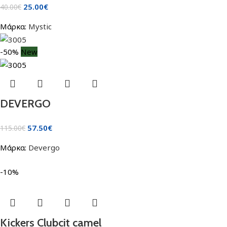
25.00
€
40.00
€
Μάρκα:
Mystic
-50%
New
DEVERGO
57.50
€
115.00
€
Μάρκα:
Devergo
-10%
Kickers Clubcit camel