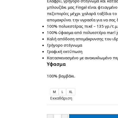
Ελαφρύ, γρήγορο στέγνωμα και κατασκ
μπλουζάκι μας Fingal είναι φτιαγμένο
πεζοπορίες μέχρι χαλαρά ταξίδια τ
απομακρύνει την υγρασία για να σας δ
100% πολυεστέρας πικέ – 135 γρ./τ.μ.
100% ύφασμα από πολυεστέρα marl jer
Καλή απόδοση απομάκρυνσης του ιδ
Γρήγορο στέγνωμα
Γραφική εκτύπωση
Κατασκευασμένο με ανακυκλωμένο πε
Υφασμα
100% βαμβάκι.
M
L
XL
Εκκαθάριση