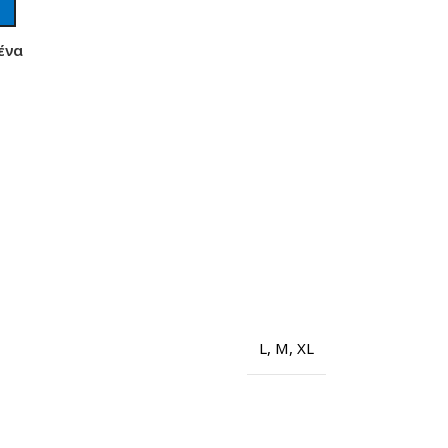
ένα
L
,
M
,
XL