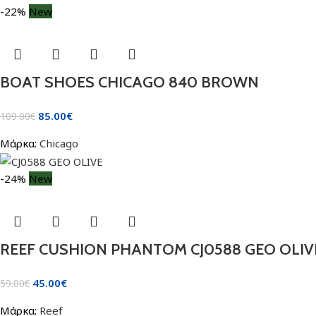
-22%
New
BOAT SHOES CHICAGO 840 BROWN
85.00
€
109.00
€
Μάρκα:
Chicago
-24%
New
REEF CUSHION PHANTOM CJ0588 GEO OLIV
45.00
€
59.00
€
Μάρκα:
Reef