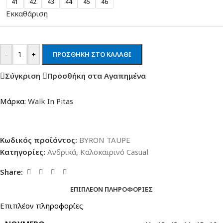
41
42
43
44
45
46
Εκκαθάριση
-
+
ΠΡΟΣΘΉΚΗ ΣΤΟ ΚΑΛΆΘΙ
Σύγκριση
Προσθήκη στα Αγαπημένα
Μάρκα:
Walk In Pitas
Κωδικός προϊόντος:
BYRON TAUPE
Κατηγορίες:
Ανδρικά
,
Καλοκαιρινό Casual
Share:
ΕΠΙΠΛΈΟΝ ΠΛΗΡΟΦΟΡΊΕΣ
Επιπλέον πληροφορίες