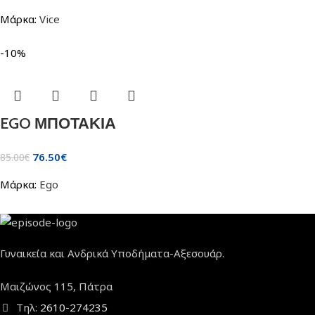
Μάρκα:
Vice
-10%
EGO ΜΠΟΤΑΚΙΑ
76.50
€
85.00
€
Μάρκα:
Ego
Γυναικεία και Ανδρικά Υποδήματα-Αξεσουάρ.
Μαιζώνος 115, Πάτρα
Τηλ:
2610-274235