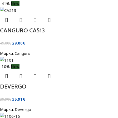
-41%
New
CANGURO CA513
29.00
€
49.00
€
Μάρκα:
Canguro
-10%
New
DEVERGO
35.91
€
39.90
€
Μάρκα:
Devergo