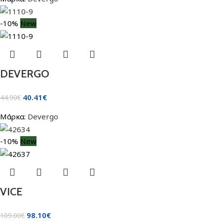
-10%
New
DEVERGO
40.41
€
44.90
€
Μάρκα:
Devergo
-10%
New
VICE
98.10
€
109.00
€