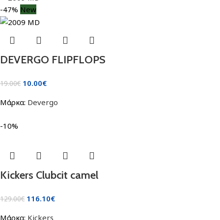
-47%
New
DEVERGO FLIPFLOPS
10.00
€
19.00
€
Μάρκα:
Devergo
-10%
Kickers Clubcit camel
116.10
€
129.00
€
Μάρκα:
Kickers