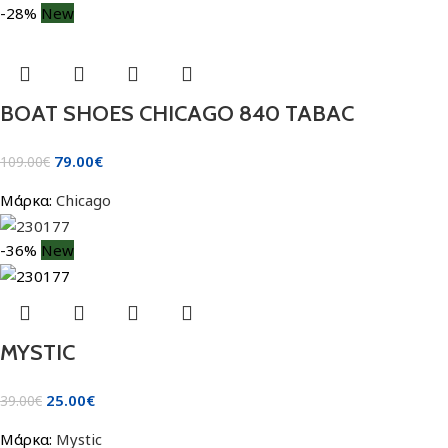
-28%
New
BOAT SHOES CHICAGO 840 TABAC
79.00
€
109.00
€
Μάρκα:
Chicago
-36%
New
MYSTIC
25.00
€
39.00
€
Μάρκα:
Mystic