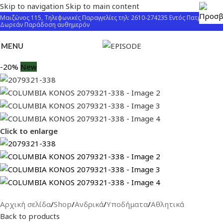
Skip to navigation
Skip to main content
Μαιζώνος 115, Τηλεφωνικές Παραγγελίες τηλ: 2610-274235 Εντός Πατρών
Δωρεάν Παράδοση αυθημερόν
MENU
-20%
New
Click to enlarge
Αρχική σελίδα
/
Shop
/
Ανδρικά
/
Υποδήματα
/
Αθλητικά
Back to products