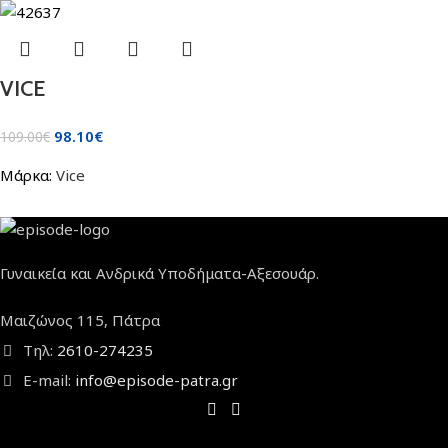
VICE
98.10
€
109.00
€
Μάρκα:
Vice
Γυναικεία και Ανδρικά Υποδήματα-Αξεσουάρ.
Μαιζώνος 115, Πάτρα
Τηλ:
2610-274235
E-mail:
info@episode-patra.gr