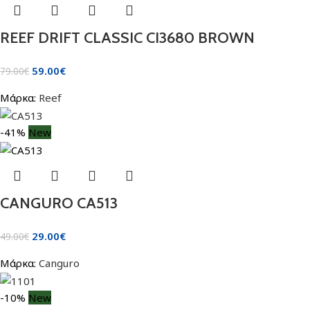
REEF DRIFT CLASSIC CI3680 BROWN
59.00
€
79.00
€
Μάρκα:
Reef
-41%
New
CANGURO CA513
29.00
€
49.00
€
Μάρκα:
Canguro
-10%
New