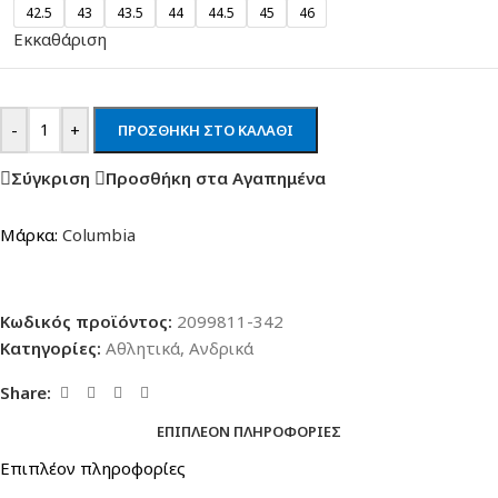
42.5
43
43.5
44
44.5
45
46
Εκκαθάριση
-
+
ΠΡΟΣΘΉΚΗ ΣΤΟ ΚΑΛΆΘΙ
Σύγκριση
Προσθήκη στα Αγαπημένα
Μάρκα:
Columbia
Κωδικός προϊόντος:
2099811-342
Κατηγορίες:
Αθλητικά
,
Ανδρικά
Share:
ΕΠΙΠΛΈΟΝ ΠΛΗΡΟΦΟΡΊΕΣ
Επιπλέον πληροφορίες