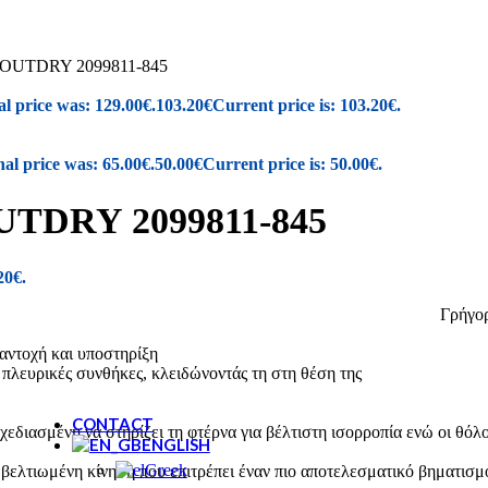
New Balance
REGATTA
Renato Garini
UTDRY 2099811-845
SAFE STEP
Salewa
al price was: 129.00€.
103.20
€
Current price is: 103.20€.
Sunni Sabbi
nal price was: 65.00€.
50.00
€
Current price is: 50.00€.
Bio bio
Chicago
Devergo
DRY 2099811-845
Igor
Vice
NAUTICA
20€.
Loveberry London
PROTEST
11-845. Γρήγορο και ελαφρύ αδιάβροχο π
Walk In Pitas
Skechers
αντοχή και υποστηρίξη
Igi&Co
 πλευρικές συνθήκες, κλειδώνοντάς τη στη θέση της
CONTACT
μένη να στηρίζει τη φτέρνα για βέλτιστη ισορροπία ενώ οι θόλοι
ENGLISH
Greek
βελτιωμένη κίνηση που επιτρέπει έναν πιο αποτελεσματικό βηματισμ