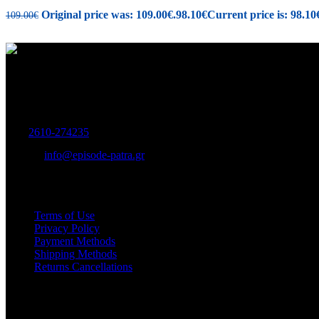
Original price was: 109.00€.
98.10
€
Current price is: 98.10
109.00
€
Women's and Men's Footwear-Accessories.
Maizonos 115, Patra
Tel:
2610-274235
E-mail:
info@episode-patra.gr
USEFUL
Terms of Use
Privacy Policy
Payment Methods
Shipping Methods
Returns Cancellations
SERVICE