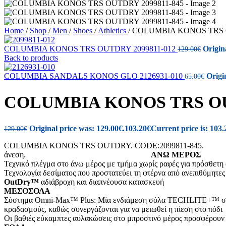
Home
/
Shop
/
Men
/
Shoes
/
Athletics
/
COLUMBIA KONOS TRS O
COLUMBIA KONOS TRS OUTDRY 2099811-012
Origin
129.00
€
Back to products
COLUMBIA SANDALS KONOS GLO 2126931-010
Origi
65.00
€
COLUMBIA KONOS TRS OUT
Original price was: 129.00€.
103.20
€
Current price is: 103.
129.00
€
COLUMBIA KONOS TRS OUTDRY. CODE:20998
άνεση.
ΑΝΩ ΜΕΡΟΣ
Τεχνικό πλέγμα στο άνω μέρος με τμήμα χωρίς ραφές για πρόσθετη 
Τεχνολογία δεσίματος που προστατεύει τη φτέρνα από ανεπιθύμητες
OutDry™
αδιάβροχη και διαπνέουσα κατασκευή
ΜΕΣΟΣΟΛΑ
Σύστημα Omni-Max™ Plus: Mία ενδιάμεση σόλα TECHLITE+™ σχεδιασ
κραδασμούς, καθώς συνεργάζονται για να μειωθεί η πίεση στο πόδι
Οι βαθιές εύκαμπτες αυλακώσεις στο μπροστινό μέρος προσφέρουν 