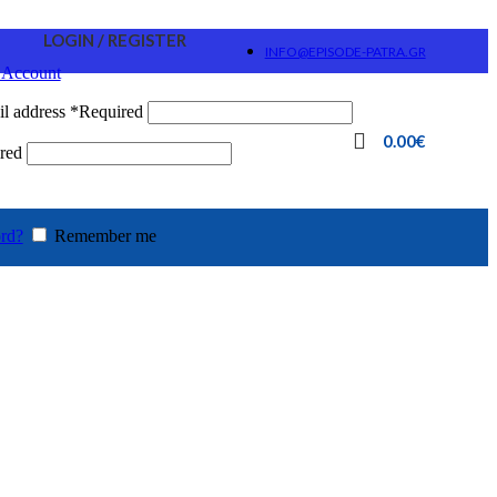
LOGIN / REGISTER
INFO@EPISODE-PATRA.GR
 Account
l address
*
Required
0.00
€
red
rd?
Remember me