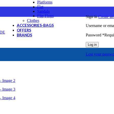
Platforms
Flat
Sandals
Flip-Flops
Sign in
Create an
Clothes
ACCESSORIES-BAGS
Username or emai
OFFERS
BRANDS
Password
*
Requi
Cat
Log in
Columbia
GreenStep
Lost your passwo
J'hayber
Mystic
NORTHSAILS
REEF
SEVEN
SPARTANAS
U.S.GRAND Polo Equipment & Apparel
Canguro
Envie
Giacomo Carlo
Hi-Tec
Merrell