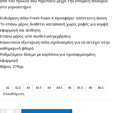
από τον πρωινό σου περίπατο μέχρι την επόμενη συνεδρία
στο γυμναστήριο.
Ενδιάμεση σόλα Fresh Foam X προσφέρει απίστευτη άνεση
Το επάνω μέρος διαθέτει κατασκευή χωρίς ραφές για κομψή
εφαρμογή και αίσθηση
Επάνω μέρος από συνθετικό/μεμβράνη
Καουτσούκ εξωτερική σόλα σχεδιασμένη για να αντέχει στην
καθημερινή φθορά
Ρυθμιζόμενο δέσιμο με κορδόνια για προσαρμοσμένη
εφαρμογή
Βάρος 279γρ.
42
42.5
43
43.5
44
44.5
45
45.5
46
46.5
Εκκαθάριση