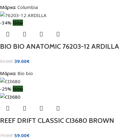
Μάρκα:
Columbia
-34%
New
BIO BIO ANATOMIC 76203-12 ARDILLA
39.00
€
59.00
€
Μάρκα:
Bio bio
-25%
New
REEF DRIFT CLASSIC CI3680 BROWN
59.00
€
79.00
€