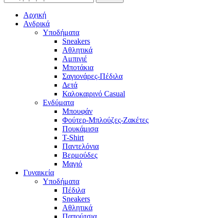
Αρχική
Ανδρικά
Υποδήματα
Sneakers
Αθλητικά
Αμπιγιέ
Μποτάκια
Σαγιονάρες-Πέδιλα
Δετά
Καλοκαιρινό Casual
Ενδύματα
Μπουφάν
Φούτερ-Μπλούζες-Ζακέτες
Πουκάμισα
T-Shirt
Παντελόνια
Βερμούδες
Μαγιό
Γυναικεία
Υποδήματα
Πέδιλα
Sneakers
Αθλητικά
Παπούτσια