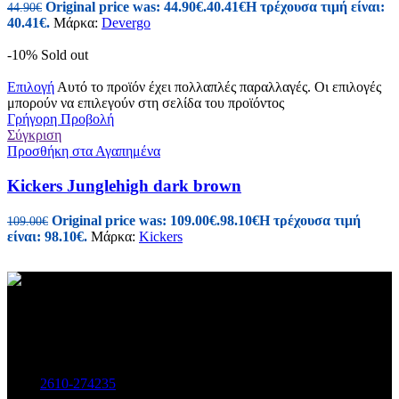
Original price was: 44.90€.
40.41
€
Η τρέχουσα τιμή είναι:
44.90
€
40.41€.
Μάρκα:
Devergo
-10%
Sold out
Επιλογή
Αυτό το προϊόν έχει πολλαπλές παραλλαγές. Οι επιλογές
μπορούν να επιλεγούν στη σελίδα του προϊόντος
Γρήγορη Προβολή
Σύγκριση
Προσθήκη στα Αγαπημένα
Kickers Junglehigh dark brown
Original price was: 109.00€.
98.10
€
Η τρέχουσα τιμή
109.00
€
είναι: 98.10€.
Μάρκα:
Kickers
Γυναικεία και Ανδρικά Υποδήματα-Αξεσουάρ.
Μαιζώνος 115, Πάτρα
Τηλ:
2610-274235