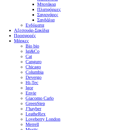
Μποτάκια
Πλατφόρμες
Σαγιονάρες
Σανδάλια
Ενδύματα
Αξεσουάρ-Σακίδια
Προσφορές
Μάρκες
Bio bio
Igi&Co
Cat
Canguro
Chicago
Columbia
Devergo
Hi-Tec
Igor
Envie
Giacomo Carlo
GreenStep
J’hayber
LeatheRex
Loveberry London
Merrell
Mystic