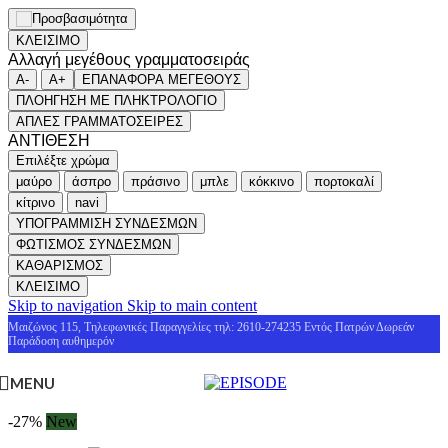
ΚΛΕΙΣΙΜΟ
Αλλαγή μεγέθους γραμματοσειράς
A-
A+
ΕΠΑΝΑΦΟΡΑ ΜΕΓΕΘΟΥΣ
ΠΛΟΗΓΗΣΗ ΜΕ ΠΛΗΚΤΡΟΛΟΓΙΟ
ΑΠΛΕΣ ΓΡΑΜΜΑΤΟΣΕΙΡΕΣ
ΑΝΤΙΘΕΣΗ
Επιλέξτε χρώμα
μαύρο
άσπρο
πράσινο
μπλε
κόκκινο
πορτοκαλί
κίτρινο
navi
ΥΠΟΓΡΑΜΜΙΣΗ ΣΥΝΔΕΣΜΩΝ
ΦΩΤΙΣΜΟΣ ΣΥΝΔΕΣΜΩΝ
ΚΑΘΑΡΙΣΜΟΣ
ΚΛΕΙΣΙΜΟ
Skip to navigation
Skip to main content
Μαιζώνος 115, Τηλεφωνικές Παραγγελίες τηλ: 2610-274235 Εντός Πατρών Δωρεάν
Παράδοση αυθημερόν
MENU
-27%
New