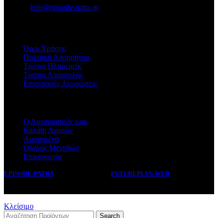
E-mail:
info@episode-patra.gr
ΧΡΗΣΙΜΑ
Όροι Χρήσης
Πολιτική Απορρήτου
Τρόποι Πληρωμής
Τρόποι Αποστολής
Επιστροφές Ακυρώσεις
ΕΞΥΠΗΡΕΤΗΣΗ
Ο Λογαριασμός μου
Καλάθι Αγορών
Αγαπημένα
Οδηγός Μεγεθών
Επικοινωνία
EPISODE-PATRA
2019 CREATED BY
FUTUREPLUS-WEB
.
Κλείσιμο
Search