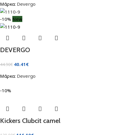
Μάρκα:
Devergo
-10%
New
DEVERGO
40.41
€
44.90
€
Μάρκα:
Devergo
-10%
Kickers Clubcit camel
116.10
€