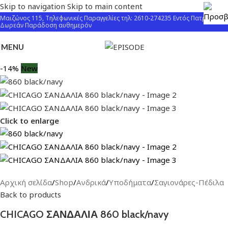
Skip to navigation
Skip to main content
Μαιζώνος 115, Τηλεφωνικές Παραγγελίες τηλ: 2610-274235 Εντός Πατρών
Δωρεάν Παράδοση αυθημερόν
MENU
-14%
New
Click to enlarge
Αρχική σελίδα
/
Shop
/
Ανδρικά
/
Υποδήματα
/
Σαγιονάρες-Πέδιλα
Back to products
CHICAGO ΣΑΝΔΑΛΙΑ 860 black/navy