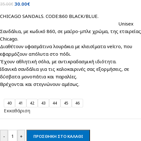
30.00
€
35.00
€
CHICAGO SANDALS. CODE:860 BLACK/BLUE.
Unisex
Σανδάλια, με κωδικό 860, σε μαύρο-μπλε χρώμα, της εταιρείας
Chicago.
Διαθέτουν υφασμάτινα λουράκια με κλεισίματα velcro, που
εφαρμόζουν απόλυτα στο πόδι.
Έχουν αθλητική σόλα, με αντικραδασμική ιδιότητα.
Ιδανικά σανδάλια για τις καλοκαιρινές σας εξορμήσεις, σε
δύσβατα μονοπάτια και παραλίες.
Βρέχονται και στεγνώνουν αμέσως.
40
41
42
43
44
45
46
Εκκαθάριση
-
+
ΠΡΟΣΘΉΚΗ ΣΤΟ ΚΑΛΆΘΙ