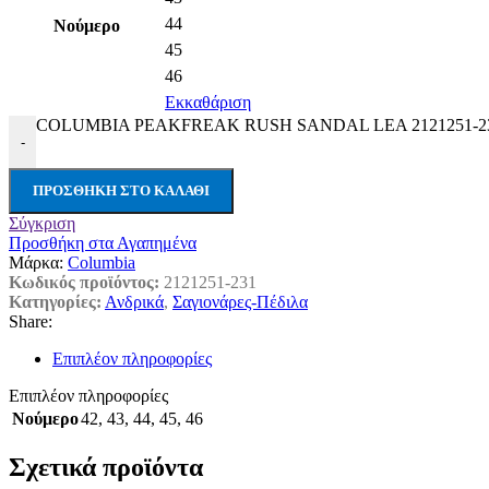
44
Νούμερο
45
46
Εκκαθάριση
COLUMBIA PEAKFREAK RUSH SANDAL LEA 2121251-231
-
ΠΡΟΣΘΉΚΗ ΣΤΟ ΚΑΛΆΘΙ
Σύγκριση
Προσθήκη στα Αγαπημένα
Μάρκα:
Columbia
Κωδικός προϊόντος:
2121251-231
Κατηγορίες:
Ανδρικά
,
Σαγιονάρες-Πέδιλα
Share:
Επιπλέον πληροφορίες
Επιπλέον πληροφορίες
Νούμερο
42
,
43
,
44
,
45
,
46
Σχετικά προϊόντα