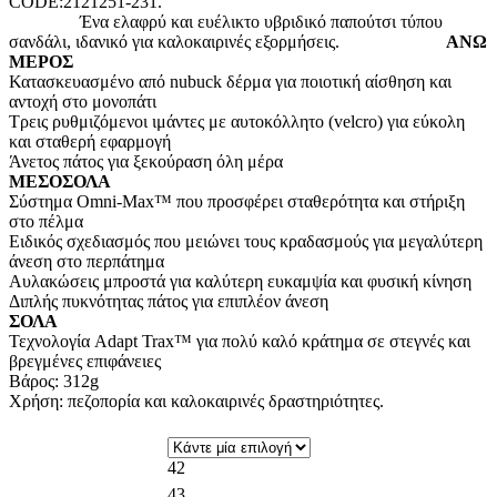
CODE:2121251-231.
Ένα ελαφρύ και ευέλικτο υβριδικό παπούτσι τύπου
σανδάλι, ιδανικό για καλοκαιρινές εξορμήσεις.
ΑΝΩ
ΜΕΡΟΣ
Κατασκευασμένο από nubuck δέρμα για ποιοτική αίσθηση και
αντοχή στο μονοπάτι
Τρεις ρυθμιζόμενοι ιμάντες με αυτοκόλλητο (velcro) για εύκολη
και σταθερή εφαρμογή
Άνετος πάτος για ξεκούραση όλη μέρα
ΜΕΣΟΣΟΛΑ
Σύστημα Omni-Max™ που προσφέρει σταθερότητα και στήριξη
στο πέλμα
Ειδικός σχεδιασμός που μειώνει τους κραδασμούς για μεγαλύτερη
άνεση στο περπάτημα
Αυλακώσεις μπροστά για καλύτερη ευκαμψία και φυσική κίνηση
Διπλής πυκνότητας πάτος για επιπλέον άνεση
ΣΟΛΑ
Τεχνολογία Adapt Trax™ για πολύ καλό κράτημα σε στεγνές και
βρεγμένες επιφάνειες
Βάρος: 312g
Χρήση: πεζοπορία και καλοκαιρινές δραστηριότητες.
42
43