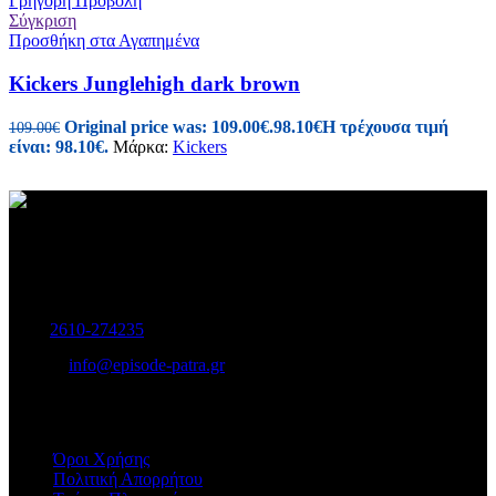
Γρήγορη Προβολή
Σύγκριση
Προσθήκη στα Αγαπημένα
Kickers Junglehigh dark brown
Original price was: 109.00€.
98.10
€
Η τρέχουσα τιμή
109.00
€
είναι: 98.10€.
Μάρκα:
Kickers
Γυναικεία και Ανδρικά Υποδήματα-Αξεσουάρ.
Μαιζώνος 115, Πάτρα
Τηλ:
2610-274235
E-mail:
info@episode-patra.gr
ΧΡΗΣΙΜΑ
Όροι Χρήσης
Πολιτική Απορρήτου