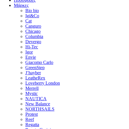
Προσφορές
Μάρκες
Bio bio
Igi&Co
Cat
Canguro
Chicago
Columbia
Devergo
Hi-Tec
Igor
Envie
Giacomo Carlo
GreenStep
J’hayber
LeatheRex
Loveberry London
Merrell
Mystic
NAUTICA
New Balance
NORTHSAILS
Protest
Reef
Regatta