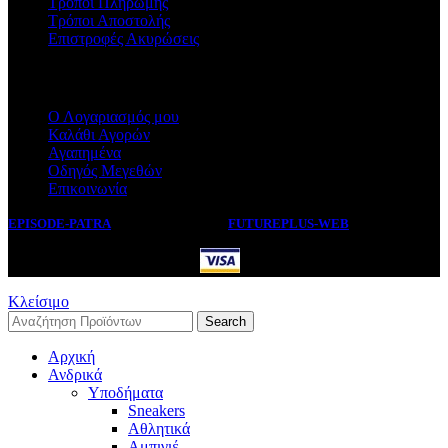
Τρόποι Πληρωμής
Τρόποι Αποστολής
Επιστροφές Ακυρώσεις
ΕΞΥΠΗΡΕΤΗΣΗ
Ο Λογαριασμός μου
Καλάθι Αγορών
Αγαπημένα
Οδηγός Μεγεθών
Επικοινωνία
EPISODE-PATRA
2019 CREATED BY
FUTUREPLUS-WEB
.
Κλείσιμο
Search
Αρχική
Ανδρικά
Υποδήματα
Sneakers
Αθλητικά
Αμπιγιέ