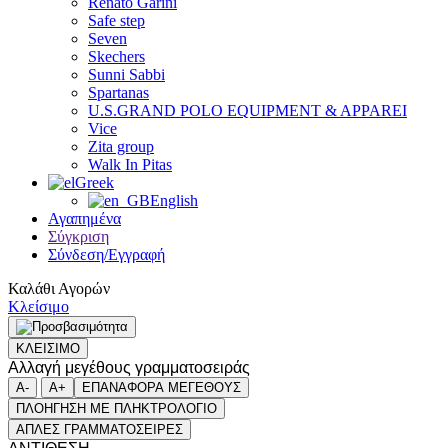
Renato Garini
Safe step
Seven
Skechers
Sunni Sabbi
Spartanas
U.S.GRAND POLO EQUIPMENT & APPAREI
Vice
Zita group
Walk In Pitas
Greek
English
Αγαπημένα
Σύγκριση
Σύνδεση/Εγγραφή
Καλάθι Αγορών
Κλείσιμο
ΚΛΕΙΣΙΜΟ
Αλλαγή μεγέθους γραμματοσειράς
A-
A+
ΕΠΑΝΑΦΟΡΑ ΜΕΓΕΘΟΥΣ
ΠΛΟΗΓΗΣΗ ΜΕ ΠΛΗΚΤΡΟΛΟΓΙΟ
ΑΠΛΕΣ ΓΡΑΜΜΑΤΟΣΕΙΡΕΣ