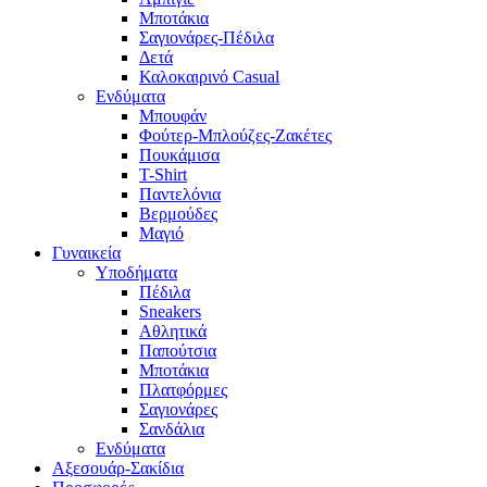
Μποτάκια
Σαγιονάρες-Πέδιλα
Δετά
Καλοκαιρινό Casual
Ενδύματα
Μπουφάν
Φούτερ-Μπλούζες-Ζακέτες
Πουκάμισα
T-Shirt
Παντελόνια
Βερμούδες
Μαγιό
Γυναικεία
Υποδήματα
Πέδιλα
Sneakers
Αθλητικά
Παπούτσια
Μποτάκια
Πλατφόρμες
Σαγιονάρες
Σανδάλια
Ενδύματα
Αξεσουάρ-Σακίδια