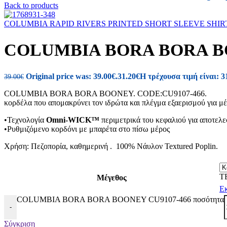
Back to products
COLUMBIA RAPID RIVERS PRINTED SHORT SLEEVE SHIRT
COLUMBIA BORA BORA BO
Original price was: 39.00€.
31.20
€
Η τρέχουσα τιμή είναι: 3
39.00
€
COLUMBIA BORA BORA BOONEY. CODE:CU9107
κορδέλα που απομακρύνει τον ιδρώτα και πλέγμα εξαερισμού για μέ
•Τεχνολογία
Omni-WICK™
περιμετρικά του κεφαλιού για αποτελε
•Ρυθμιζόμενο κορδόνι με μπαρέτα στο πίσω μέρος
Χρήση: Πεζοπορία, καθημερινή . 100% Νάυλον Textured Poplin.
T
Μέγεθος
Ε
COLUMBIA BORA BORA BOONEY CU9107-466 ποσότητα
-
Σύγκριση