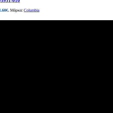
3951-010
1.60€.
Μάρκα:
Columbia