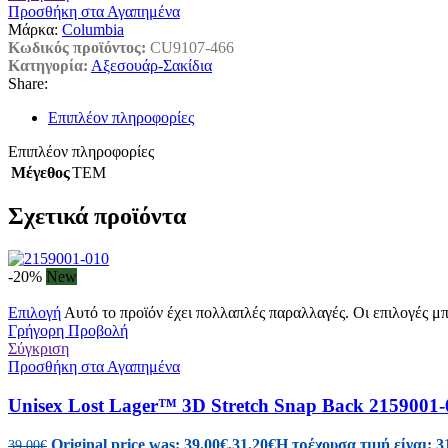
Προσθήκη στα Αγαπημένα
Μάρκα:
Columbia
Κωδικός προϊόντος:
CU9107-466
Κατηγορία:
Αξεσουάρ-Σακίδια
Share:
Επιπλέον πληροφορίες
Επιπλέον πληροφορίες
Μέγεθος
TEM
Σχετικά προϊόντα
-20%
New
Επιλογή
Αυτό το προϊόν έχει πολλαπλές παραλλαγές. Οι επιλογές μ
Γρήγορη Προβολή
Σύγκριση
Προσθήκη στα Αγαπημένα
Unisex Lost Lager™ 3D Stretch Snap Back 2159001-
Original price was: 39.00€.
31.20
€
Η τρέχουσα τιμή είναι: 3
39.00
€