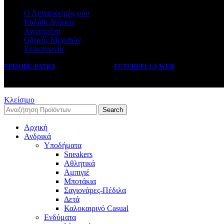
Ο Λογαριασμός μου
Καλάθι Αγορών
Αγαπημένα
Οδηγός Μεγεθών
Επικοινωνία
EPISODE-PATRA
2019 CREATED BY
FUTUREPLUS-WEB
.
Κλείσιμο
Search
Αρχική
Ανδρικά
Υποδήματα
Sneakers
Αθλητικά
Αμπιγιέ
Μποτάκια
Σαγιονάρες-Πέδιλα
Δετά
Καλοκαιρινό Casual
Ενδύματα