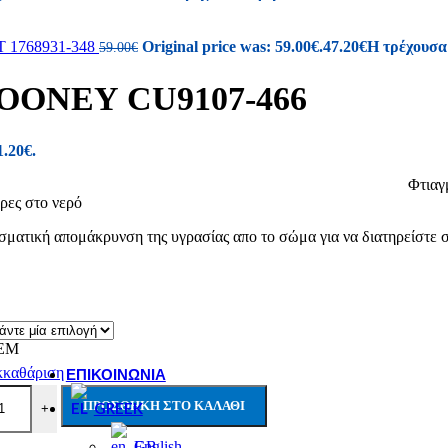
New Balance
REGATTA
Renato Garini
 1768931-348
Original price was: 59.00€.
47.20
€
Η τρέχουσα 
59.00
€
SAFE STEP
Salewa
ONEY CU9107-466
Sunni Sabbi
Bio bio
1.20€.
Chicago
Devergo
-466. Φτιαγμένο για τους λάτρεις του ψα
Igor
ρες στο νερό
Vice
NAUTICA
σματική απομάκρυνση της υγρασίας απο το σώμα για να διατηρείστε στ
Loveberry London
PROTEST
Walk In Pitas
Skechers
Igi&Co
EM
κκαθάριση
ΕΠΙΚΟΙΝΩΝΊΑ
ΠΡΟΣΘΉΚΗ ΣΤΟ ΚΑΛΆΘΙ
GREEK
+
English