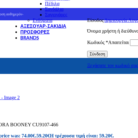
Πέδιλα
Σανδάλια
Σαγιονάρες
οση αυθημερόν-
Ενδύματα
Είσοδος
Δημιουργία Λογ
ΑΞΕΣΟΥΆΡ-ΣΑΚΊΔΙΑ
Όνομα χρήστη ή διεύθυν
ΠΡΟΣΦΟΡΈΣ
BRANDS
Κωδικός
*
Απαιτείται
Cat
Columbia
Σύνδεση
GreenStep
J'hayber
Ξεχάσατε τον κωδικό σας
Mystic
NORTHSAILS
REEF
SEVEN
SPARTANAS
U.S.GRAND Polo Equipment & Apparel
Canguro
Envie
Giacomo Carlo
RA BOONEY CU9107-466
Hi-Tec
Merrell
price was: 74.00€.
59.20
€
Η τρέχουσα τιμή είναι: 59.20€.