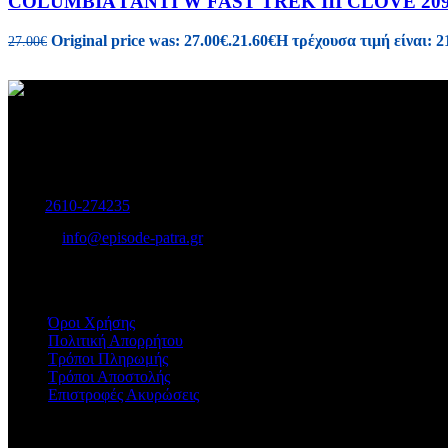
COLUMBIA ΓΑΝΤΙ W FAST TREK III CLOVE 209
Original price was: 27.00€.
21.60
€
Η τρέχουσα τιμή είναι: 2
27.00
€
Γυναικεία και Ανδρικά Υποδήματα-Αξεσουάρ.
Μαιζώνος 115, Πάτρα
Τηλ:
2610-274235
E-mail:
info@episode-patra.gr
ΧΡΗΣΙΜΑ
Όροι Χρήσης
Πολιτική Απορρήτου
Τρόποι Πληρωμής
Τρόποι Αποστολής
Επιστροφές Ακυρώσεις
ΕΞΥΠΗΡΕΤΗΣΗ