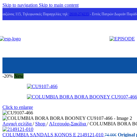
Skip to navigation
Skip to main content
Μαιζώνος 115, Τηλεφωνικές Παραγγελίες τηλ:
2610-274235
- Εντός Πατρών Δωρεάν Παράδ
-20%
New
Click to enlarge
Αρχική σελίδα
/
Shop
/
Αξεσουάρ-Σακίδια
/
COLUMBIA BORA BO
COLUMBIA SANDALS KONOS E 2149121-010
Original 
74.00
€