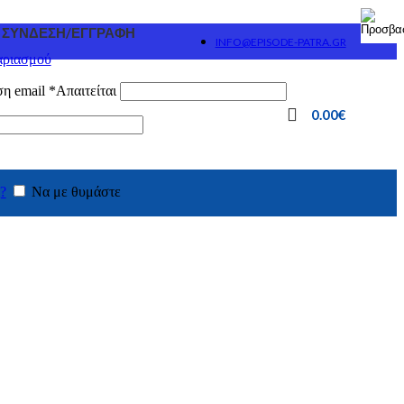
ΣΎΝΔΕΣΗ/ΕΓΓΡΑΦΉ
INFO@EPISODE-PATRA.GR
αριασμού
ση email
*
Απαιτείται
0.00
€
?
Να με θυμάστε