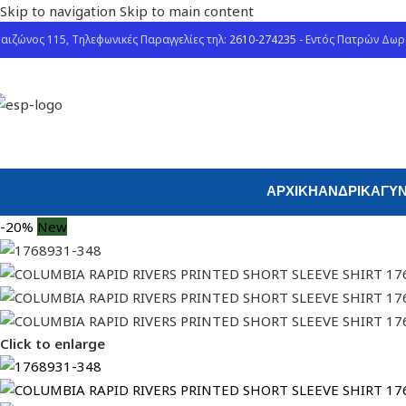
Skip to navigation
Skip to main content
αιζώνος 115, Τηλεφωνικές Παραγγελίες τηλ:
2610-274235
- Εντός Πατρών Δω
ΑΡΧΙΚΉ
ΑΝΔΡΙΚΆ
ΓΥΝ
-20%
New
Click to enlarge