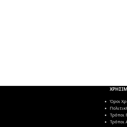
ΧΡΗΣΙ
Όροι Χρ
Πολιτικ
Τρόποι 
Τρόποι 