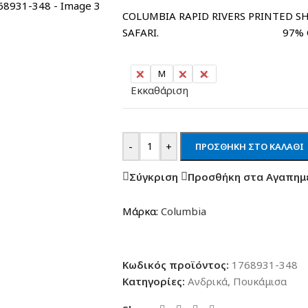
COLUMBIA RAPID RIVERS PRINTED SH
SAFARI. 97% COTTON 
S
M
L
XL
Εκκαθάριση
-
+
ΠΡΟΣΘΉΚΗ ΣΤΟ ΚΑΛΆΘΙ
Σύγκριση
Προσθήκη στα Αγαπημ
Μάρκα:
Columbia
Κωδικός προϊόντος:
1768931-348
Κατηγορίες:
Ανδρικά
,
Πουκάμισα