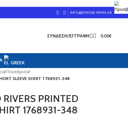
INFO@EPISODE-PATRA.GR
ΣΎΝΔΕΣΗ/ΕΓΓΡΑΦΉ
0.00
€
ΊΑ
GREEK
τα
/
Πουκάμισα
/
HORT SLEEVE SHIRT 1768931-348
 RIVERS PRINTED
HIRT 1768931-348