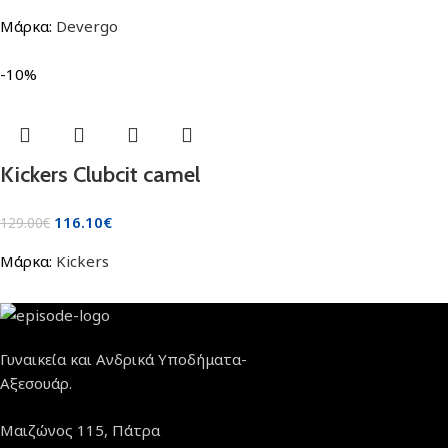
Μάρκα:
Devergo
-10%
Kickers Clubcit camel
116.10
€
129.00
€
Μάρκα:
Kickers
Γυναικεία και Ανδρικά Υποδήματα-
Αξεσουάρ.
Μαιζώνος 115, Πάτρα