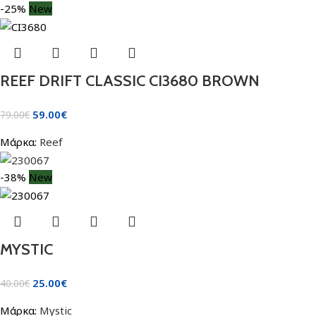
-25%
New
REEF DRIFT CLASSIC CI3680 BROWN
59.00
€
79.00
€
Μάρκα:
Reef
-38%
New
MYSTIC
25.00
€
40.00
€
Μάρκα:
Mystic