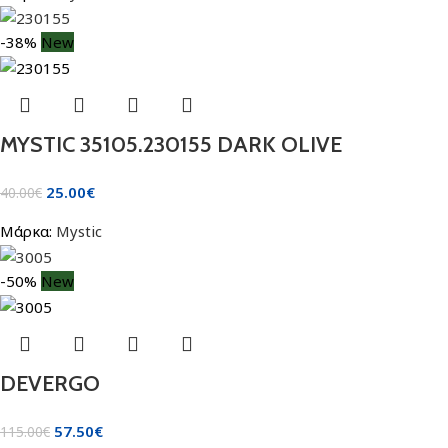
-38%
New
MYSTIC 35105.230155 DARK OLIVE
25.00
€
40.00
€
Μάρκα:
Mystic
-50%
New
DEVERGO
57.50
€
115.00
€