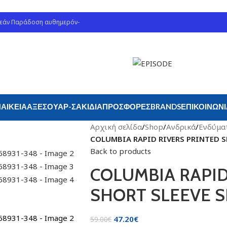
ρεάν Παράδοση αυθημερόν-
ΑΙΚΕΊΑ
ΑΞΕΣΟΥΆΡ-ΣΑΚΊΔΙΑ
ΠΡΟΣΦΟΡΈΣ
BRANDS
ΕΠΙΚΟΙΝΩΝ
Αρχική σελίδα
/
Shop
/
Ανδρικά
/
Ενδύμα
COLUMBIA RAPID RIVERS PRINTED S
Back to products
COLUMBIA RAPID
SHORT SLEEVE S
47.20
€
59.00
€