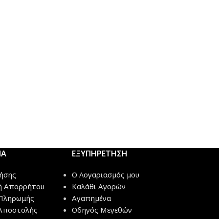
ΜΑ
ΕΞΥΠΗΡΕΤΗΣΗ
ήσης
Ο Λογαριασμός μου
ή Απορρήτου
Καλάθι Αγορών
Πληρωμής
Αγαπημένα
Αποστολής
Οδηγός Μεγεθών