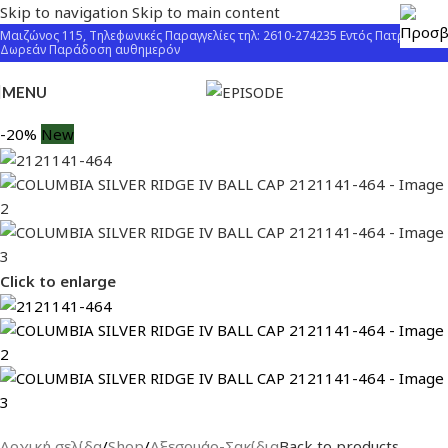
Skip to navigation
Skip to main content
Μαιζώνος 115, Τηλεφωνικές Παραγγελίες τηλ: 2610-274235 Εντός Πατρών
Δωρεάν Παράδοση αυθημερόν
MENU
-20%
New
Click to enlarge
Αρχική σελίδα
/
Shop
/
Αξεσουάρ-Σακίδια
Back to products