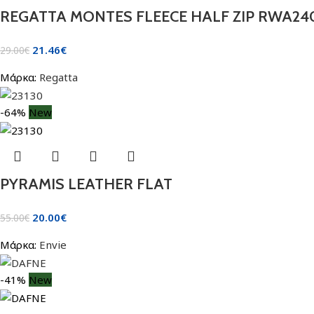
REGATTA MONTES FLEECE HALF ZIP RWA24
21.46
€
29.00
€
Μάρκα:
Regatta
-64%
New
PYRAMIS LEATHER FLAT
20.00
€
55.00
€
Μάρκα:
Envie
-41%
New