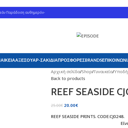
ρεάν Παράδοση αυθημερόν-
ΑΙΚΕΊΑ
ΑΞΕΣΟΥΆΡ-ΣΑΚΊΔΙΑ
ΠΡΟΣΦΟΡΈΣ
BRANDS
ΕΠΙΚΟΙΝΩΝ
Αρχική σελίδα
/
Shop
/
Γυναικεία
/
Υποδή
Back to products
REEF SEASIDE C
20.00
€
25.00
€
REEF SEASIDE PR
Είναι ευκολοφόρετο κα