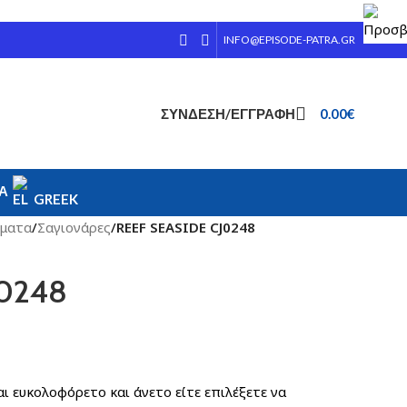
INFO@EPISODE-PATRA.GR
ΣΎΝΔΕΣΗ/ΕΓΓΡΑΦΉ
0.00
€
ΊΑ
GREEK
ματα
/
Σαγιονάρες
/
REEF SEASIDE CJ0248
J0248
INTS. CODE:CJ0248.
ι άνετο είτε επιλέξετε να