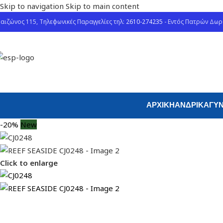
Skip to navigation
Skip to main content
αιζώνος 115, Τηλεφωνικές Παραγγελίες τηλ:
2610-274235
- Εντός Πατρών Δω
ΑΡΧΙΚΉ
ΑΝΔΡΙΚΆ
ΓΥΝ
-20%
New
Click to enlarge