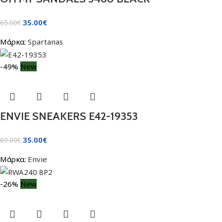
35.00
€
65.00
€
Μάρκα:
Spartanas
-49%
New
ENVIE SNEAKERS E42-19353
35.00
€
69.00
€
Μάρκα:
Envie
-26%
New