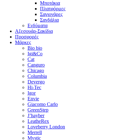
Μποτάκια
Πλατφόρμες
Σαγιονάρες
Σανδάλια
Ενδύματα
Αξεσουάρ-Σακίδια
Προσφορές
Μάρκες
Bio bio
Igi&Co
Cat
Canguro
Chicago
Columbia
Devergo
Hi-Tec
Igor
Envie
Giacomo Carlo
GreenStep
J’hayber
LeatheRex
Loveberry London
Merrell
Mystic