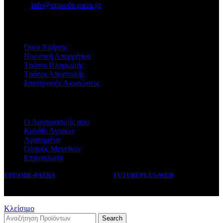
E-mail:
info@episode-patra.gr
ΧΡΗΣΙΜΑ
Όροι Χρήσης
Πολιτική Απορρήτου
Τρόποι Πληρωμής
Τρόποι Αποστολής
Επιστροφές Ακυρώσεις
ΕΞΥΠΗΡΕΤΗΣΗ
Ο Λογαριασμός μου
Καλάθι Αγορών
Αγαπημένα
Οδηγός Μεγεθών
Επικοινωνία
EPISODE-PATRA
2019 CREATED BY
FUTUREPLUS-WEB
.
Κλείσιμο
Search