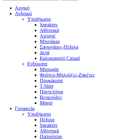
Αρχική
Ανδρικά
Υποδήματα
Sneakers
Αθλητικά
Αμπιγιέ
Μποτάκια
Σαγιονάρες-Πέδιλα
Δετά
Καλοκαιρινό Casual
Ενδύματα
Μπουφάν
Φούτερ-Μπλούζες-Ζακέτες
Πουκάμισα
T-Shirt
Παντελόνια
Βερμούδες
Μαγιό
Γυναικεία
Υποδήματα
Πέδιλα
Sneakers
Αθλητικά
Παπούτσια