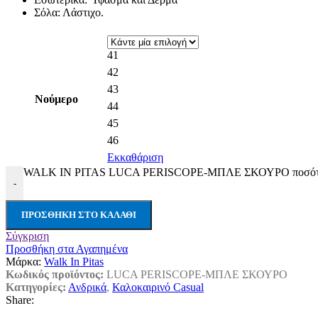
Σόλα: Λάστιχο.
41
42
43
Νούμερο
44
45
46
Εκκαθάριση
WALK IN PITAS LUCA PERISCOPE-ΜΠΛΕ ΣΚΟΥΡΟ ποσότ
-
ΠΡΟΣΘΉΚΗ ΣΤΟ ΚΑΛΆΘΙ
Σύγκριση
Προσθήκη στα Αγαπημένα
Μάρκα:
Walk In Pitas
Κωδικός προϊόντος:
LUCA PERISCOPE-ΜΠΛΕ ΣΚΟΥΡΟ
Κατηγορίες:
Ανδρικά
,
Καλοκαιρινό Casual
Share: