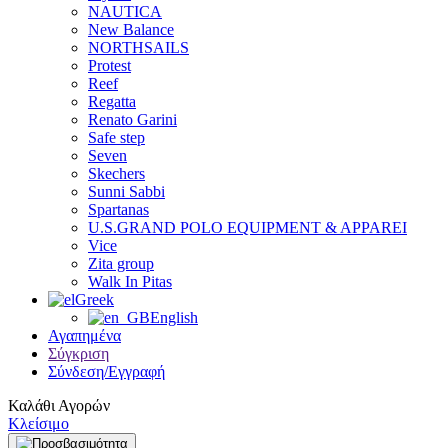
NAUTICA
New Balance
NORTHSAILS
Protest
Reef
Regatta
Renato Garini
Safe step
Seven
Skechers
Sunni Sabbi
Spartanas
U.S.GRAND POLO EQUIPMENT & APPAREI
Vice
Zita group
Walk In Pitas
Greek
English
Αγαπημένα
Σύγκριση
Σύνδεση/Εγγραφή
Καλάθι Αγορών
Κλείσιμο