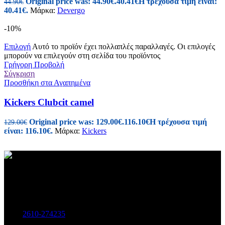
Original price was: 44.90€.
40.41
€
Η τρέχουσα τιμή είναι:
44.90
€
40.41€.
Μάρκα:
Devergo
-10%
Επιλογή
Αυτό το προϊόν έχει πολλαπλές παραλλαγές. Οι επιλογές
μπορούν να επιλεγούν στη σελίδα του προϊόντος
Γρήγορη Προβολή
Σύγκριση
Προσθήκη στα Αγαπημένα
Kickers Clubcit camel
Original price was: 129.00€.
116.10
€
Η τρέχουσα τιμή
129.00
€
είναι: 116.10€.
Μάρκα:
Kickers
Γυναικεία και Ανδρικά Υποδήματα-Αξεσουάρ.
Μαιζώνος 115, Πάτρα
Τηλ:
2610-274235