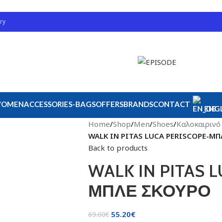
ry
OMEN
ACCESSORIES-BAGS
OFFERS
BRANDS
CONTACT
ENGL
Home
/
Shop
/
Men
/
Shoes
/
Καλοκαιρινό 
WALK IN PITAS LUCA PERISCOPE-Μ
Back to products
WALK IN PITAS 
ΜΠΛΕ ΣΚΟΥΡΟ
55.20
€
69.00
€