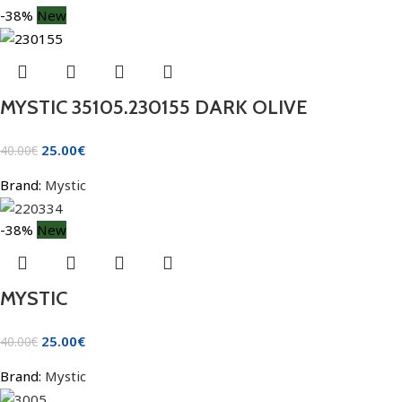
-38%
New
MYSTIC 35105.230155 DARK OLIVE
25.00
€
40.00
€
Brand:
Mystic
-38%
New
MYSTIC
25.00
€
40.00
€
Brand:
Mystic