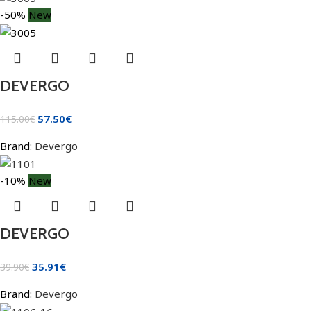
-50%
New
DEVERGO
57.50
€
115.00
€
Brand:
Devergo
-10%
New
DEVERGO
35.91
€
39.90
€
Brand:
Devergo