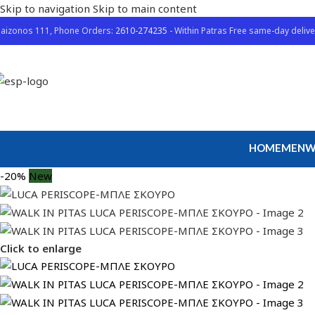
Skip to navigation
Skip to main content
aizonos 111, Phone Orders:
2610-274235
- Within Patras Free same-day delive
HOME
MEN
W
-20%
New
Click to enlarge