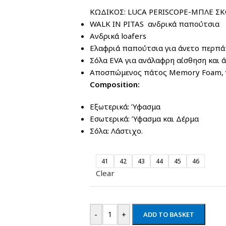
ΚΩΔΙΚΟΣ: LUCA PERISCOPE-ΜΠΛΕ ΣΚ
WALK IN PITAS ανδρικά παπούτσια
Ανδρικά loafers
Ελαφριά παπούτσια για άνετο περπά
Σόλα EVA για ανάλαφρη αίσθηση και 
Αποσπώμενος πάτος Memory Foam, γ
Composition:
Εξωτερικά: Ύφασμα
Εσωτερικά: Ύφασμα και Δέρμα
Σόλα: Λάστιχο.
41
42
43
44
45
46
Clear
-
+
ADD TO BASKET