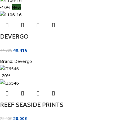
-10%
New
DEVERGO
40.41
€
44.90
€
Brand:
Devergo
-20%
REEF SEASIDE PRINTS
20.00
€
25.00
€