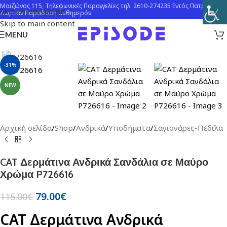
Μαιζώνος 115, Τηλεφωνικές Παραγγελίες τηλ: 2610-274235 Εντός Πατρών
Skip to navigation
Δωρεάν Παράδοση αυθημερόν
Skip to main content
MENU
Click to enlarge
-31%
NEW
Αρχική σελίδα
/
Shop
/
Ανδρικά
/
Υποδήματα
/
Σαγιονάρες-Πέδιλα
CAT Δερμάτινα Ανδρικά Σανδάλια σε Μαύρο
Χρώμα P726616
79.00
€
115.00
€
CAT Δερμάτινα Ανδρικά