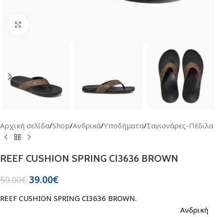
Click to enlarge
Αρχική σελίδα
/
Shop
/
Ανδρικά
/
Υποδήματα
/
Σαγιονάρες-Πέδιλα
REEF CUSHION SPRING CI3636 BROWN
39.00
€
59.00
€
REEF CUSHION SPRING CI3636 BROWN.
Aνδρική