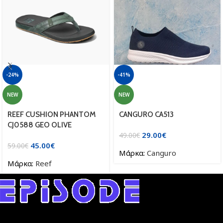
-24%
-41%
NEW
NEW
REEF CUSHION PHANTOM
CANGURO CA513
CJ0588 GEO OLIVE
29.00
€
49.00
€
45.00
€
59.00
€
Μάρκα:
Canguro
Μάρκα:
Reef