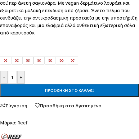
σούπερ άνετη σαγιονάρα. Με vegan δερμάτινο λουράκι και
εξαιρετικά μαλακή επένδυση από ζέρσεϊ. Άνετο πέλμα που
συνδυάζει την αντικραδασμική προστασία με την υποστήριξη
επαναφοράς και μια ελαφριά αλλά ανθεκτική εξωτερική σόλα
από καουτσούκ.
41
42
43
44
45
46
47
-
+
ΠΡΟΣΘΉΚΗ ΣΤΟ ΚΑΛΆΘΙ
Σύγκριση
Προσθήκη στα Αγαπημένα
Μάρκα:
Reef