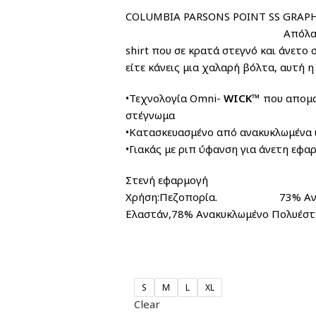
COLUMBIA PARSONS POINT SS
Απόλαυσε τη φύση με άν
shirt που σε κρατά στεγνό και άνετο 
είτε κάνεις μια χαλαρή βόλτα, αυτή 
•Τεχνολογία Omni-
WICK™
που απομα
στέγνωμα
•Κατασκευασμένο από ανακυκλωμένα 
•Γιακάς με ριπ ύφανση για άνετη εφα
Στενή εφαρμογή
Χρήση:Πεζοπορία. 73% Ανακυκ
Ελαστάν,78% Ανακυκλωμένο Πολυέστ
S
M
L
XL
Clear