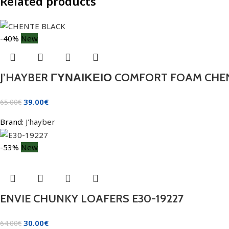
Related products
-40%
New
J’HAYBER ΓΥΝΑΙΚΕΙΟ COMFORT FOAM CHE
39.00
€
65.00
€
Brand:
J'hayber
-53%
New
ENVIE CHUNKY LOAFERS E30-19227
30.00
€
64.00
€