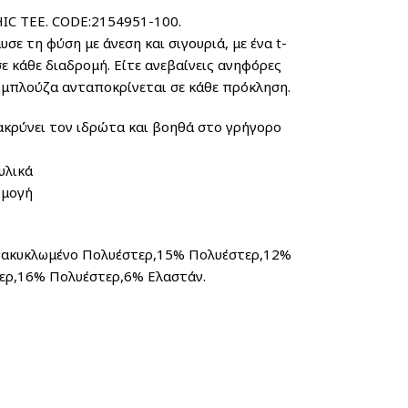
 GRAPHIC TEE. CODE:2154951-100.
εση και σιγουριά, με ένα t-
σε κάθε διαδρομή. Είτε ανεβαίνεις ανηφόρες
η μπλούζα ανταποκρίνεται σε κάθε πρόκληση.
κρύνει τον ιδρώτα και βοηθά στο γρήγορο
υλικά
ρμογή
λωμένο Πολυέστερ,15% Πολυέστερ,12%
ερ,16% Πολυέστερ,6% Ελαστάν.