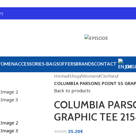
ry
OMEN
ACCESSORIES-BAGS
OFFERS
BRANDS
CONTACT
ENGL
Home
/
Shop
/
Women
/
Clothes
/
COLUMBIA PARSONS POINT SS GRAP
Back to products
COLUMBIA PARS
GRAPHIC TEE 215
35.20
€
44.00
€