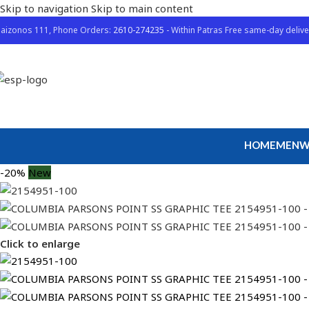
Skip to navigation
Skip to main content
aizonos 111, Phone Orders:
2610-274235
- Within Patras Free same-day delive
HOME
MEN
W
-20%
New
Click to enlarge