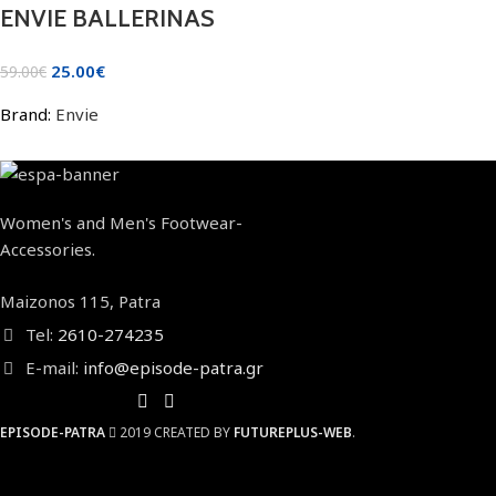
ENVIE BALLERINAS
25.00
€
59.00
€
Brand:
Envie
Women's and Men's Footwear-
Accessories.
Maizonos 115, Patra
Tel:
2610-274235
E-mail:
info@episode-patra.gr
EPISODE-PATRA
2019 CREATED BY
FUTUREPLUS-WEB
.