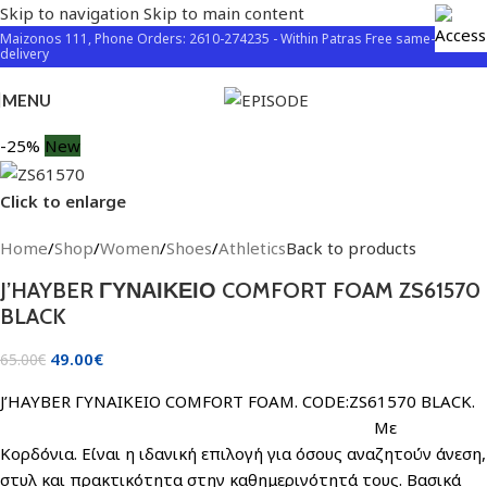
Skip to navigation
Skip to main content
Maizonos 111, Phone Orders: 2610-274235 - Within Patras Free same-day
delivery
MENU
-25%
New
Click to enlarge
Home
/
Shop
/
Women
/
Shoes
/
Athletics
Back to products
J’HAYBER ΓΥΝΑΙΚΕΙΟ COMFORT FOAM ZS61570
BLACK
49.00
€
65.00
€
J’HAYBER ΓΥΝΑΙΚΕΙΟ COMFORT FOAM. CODE:ZS61570 BLACK.
Με
Κορδόνια.
Είναι η ιδανική επιλογή για όσους αναζητούν άνεση,
στυλ και πρακτικότητα στην καθημερινότητά τους.
Βασικά