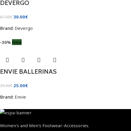
DEVERGO
30.00
€
67.00
€
Brand:
Devergo
-36%
New
ENVIE BALLERINAS
25.00
€
39.00
€
Brand:
Envie
Women's and Men's Footwear-Accessories.