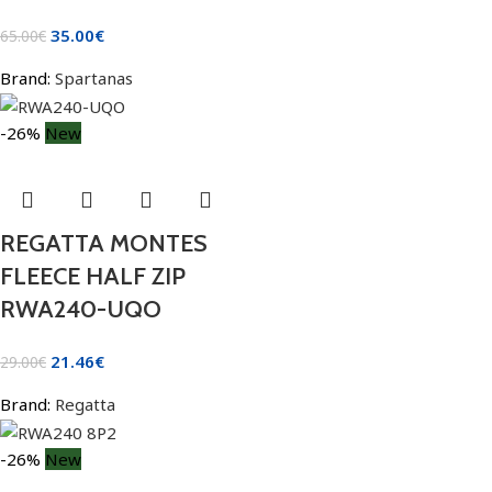
35.00
€
65.00
€
Brand:
Spartanas
-26%
New
REGATTA MONTES
FLEECE HALF ZIP
RWA240-UQO
21.46
€
29.00
€
Brand:
Regatta
-26%
New