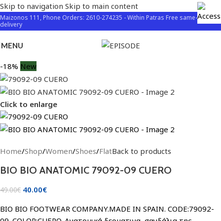
Skip to navigation
Skip to main content
Maizonos 111, Phone Orders: 2610-274235 - Within Patras Free same-day
delivery
MENU
-18%
New
Click to enlarge
Home
/
Shop
/
Women
/
Shoes
/
Flat
Back to products
BIO BIO ANATOMIC 79092-09 CUERO
40.00
€
49.00
€
BIO BIO FOOTWEAR COMPANY.MADE IN SPAIN. CODE:79092-
09. COLOR:CUERO. Ανατομικά δερματινα σανδάλια της