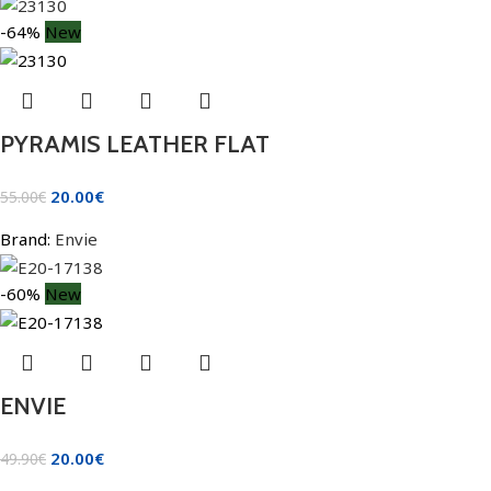
-64%
New
PYRAMIS LEATHER FLAT
20.00
€
55.00
€
Brand:
Envie
-60%
New
ENVIE
20.00
€
49.90
€