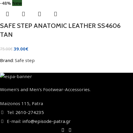
-48%
New
SAFE STEP ANATOMIC LEATHER SS4606
TAN
39.00
€
75.00
€
Brand:
Safe step
Women's and Men's Footwear-Accessories.
Maizonos 115, Patra
Tel:
2610-274235
E-mail:
info@episode-patra.gr