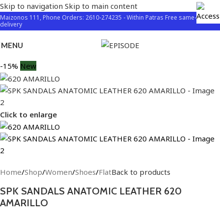
Skip to navigation
Skip to main content
Maizonos 111, Phone Orders: 2610-274235 - Within Patras Free same-day
delivery
MENU
-15%
New
Click to enlarge
Home
/
Shop
/
Women
/
Shoes
/
Flat
Back to products
SPK SANDALS ANATOMIC LEATHER 620
AMARILLO