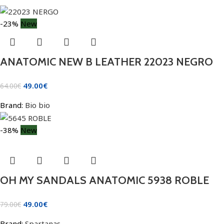
-23%
New
ANATOMIC NEW B LEATHER 22023 NEGRO
49.00
€
64.00
€
Brand:
Bio bio
-38%
New
OH MY SANDALS ANATOMIC 5938 ROBLE
49.00
€
79.00
€
Brand:
Spartanas