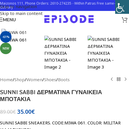
Maizonos 111, Phone Orders: 2610-274235 - Within Patras Free same-day
Skip to navigation
delivery
Skip to main content
MENU
Click to enlarge
-61%
NEW
Home
/
Shop
/
Women
/
Shoes
/
Boots
SUNNI SABBI ΔΕΡΜΑΤΙΝΑ ΓΥΝΑΙΚΕΙΑ
ΜΠΟΤΑΚΙΑ
35.00
€
89.00
€
SUNNI SABBI SNEAKERS. CODE:MIWA 061. COLOR: MILITAR