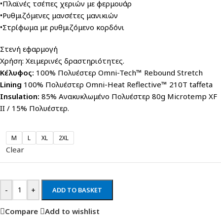
•Πλαϊνές τσέπες χεριών με φερμουάρ
•Ρυθμιζόμενες μανσέτες μανικιών
•Στρίφωμα με ρυθμιζόμενο κορδόνι
Στενή εφαρμογή
Χρήση: Χειμερινές δραστηριότητες.
Κέλυφος:
100% Πολυέστερ Omni-Tech™ Rebound Stretch
Lining
100% Πολυέστερ Omni-Heat Reflective™ 210T taffeta
Insulation:
85% Ανακυκλωμένο Πολυέστερ 80g Microtemp XF
II / 15% Πολυέστερ.
M
L
XL
2XL
Clear
-
+
ADD TO BASKET
Compare
Add to wishlist