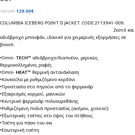
129.00
€
189.00
€
COLUMBIA ICEBERG POINT II JACKET. CODE:2113941-009.
Ζεστό και
αδιάβροχο μπουφάν, ιδανικό για χειμερινές εξορμήσεις σε
βουνό.
•Omni-
TECH™
αδιάβροχο/διαπνέον, μερικώς
θερμοκολλημένες ραφές
•Omni-
HEAT™
θερμική αντανάκλαση
•Κουκούλα με ρυθμιζόμενο κορδόνι
•Προστασία στο πηγούνι από το φερμουάρ
•Εξαερισμός κορμού, μανικιών
•Κεντρικό φερμουάρ πολυουρεθάνης
•Ρυθμιζόμενη ποδιά προστασίας (ανέμου, χιονιού)
•Εξωτερικές τσέπες στο ύψος του στήθους
•Τσέπη για πάσο του σκι
•Εσωτερική τσέπη