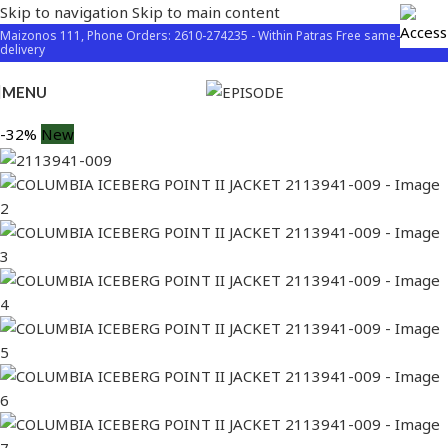
Skip to navigation
Skip to main content
Maizonos 111, Phone Orders: 2610-274235 - Within Patras Free same-day
delivery
MENU
-32%
New