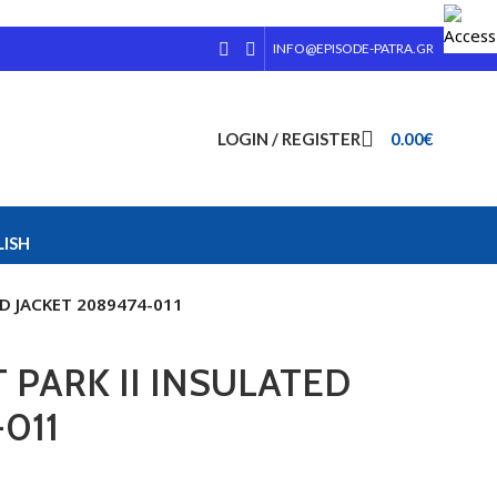
INFO@EPISODE-PATRA.GR
LOGIN / REGISTER
0.00
€
ISH
D JACKET 2089474-011
 PARK II INSULATED
011