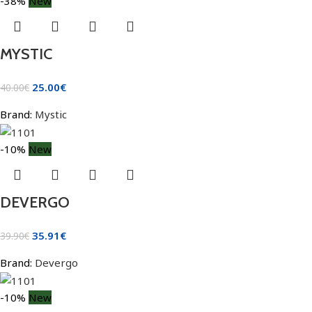
-38%
New
MYSTIC
25.00
€
40.00
€
Brand:
Mystic
-10%
New
DEVERGO
35.91
€
39.90
€
Brand:
Devergo
-10%
New