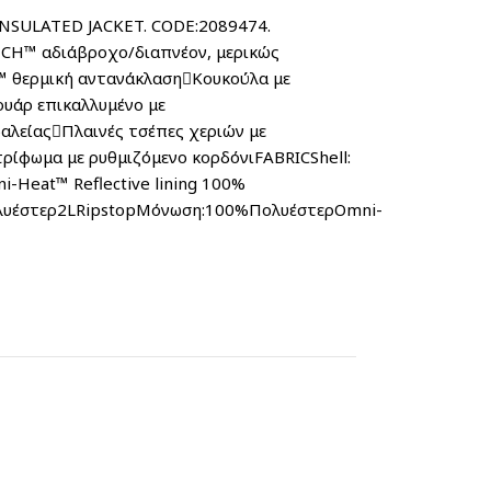
NSULATED JACKET. CODE:2089474.
άβροχο/διαπνέον, μερικώς
 θερμική αντανάκλασηΚουκούλα με
ουάρ επικαλλυμένο με
λείαςΠλαινές τσέπες χεριών με
ρίφωμα με ρυθμιζόμενο κορδόνιFABRICShell:
i-Heat™ Reflective lining 100%
λυέστερ2LRipstopΜόνωση:100%ΠολυέστερOmni-