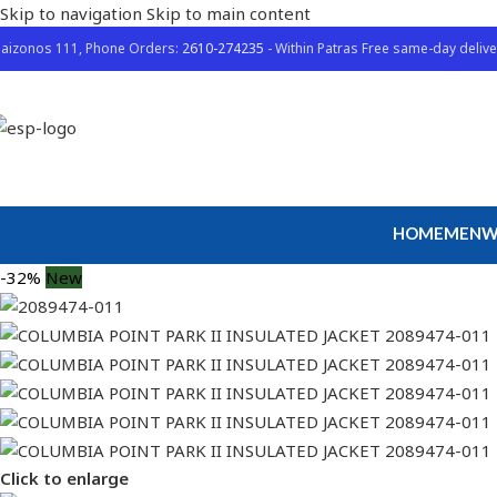
Skip to navigation
Skip to main content
aizonos 111, Phone Orders:
2610-274235
- Within Patras Free same-day delive
HOME
MEN
W
-32%
New
Click to enlarge