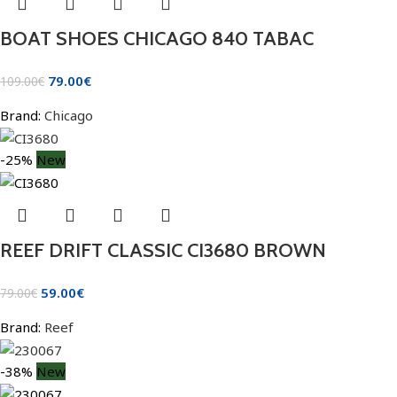
BOAT SHOES CHICAGO 840 TABAC
79.00
€
109.00
€
Brand:
Chicago
-25%
New
REEF DRIFT CLASSIC CI3680 BROWN
59.00
€
79.00
€
Brand:
Reef
-38%
New