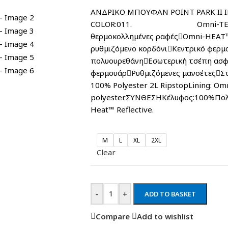
ΑΝΔΡΙΚΟ ΜΠΟΥΦΑΝ POINT PARK II I
COLOR:011. Omni-TECH™ αδι
θερμοκολλημένες ραφέςOmni-HEAT™
ρυθμιζόμενο κορδόνιΚεντρικό φερμ
πολυουρεθάνηΕσωτερική τσέπη ασφα
φερμουάρΡυθμιζόμενες μανσέτεςΣτ
100% Polyester 2L RipstopLining: Omn
polyesterΣΥΝΘΕΣΗΚέλυφος:100%Πο
Heat™ Reflective.
M
L
XL
2XL
Clear
-
+
ADD TO BASKET
Compare
Add to wishlist