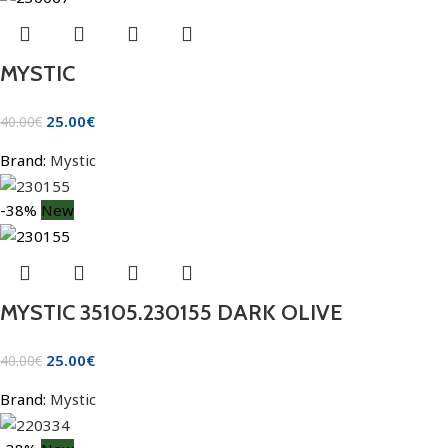
MYSTIC
25.00
€
40.00
€
Brand:
Mystic
-38%
New
MYSTIC 35105.230155 DARK OLIVE
25.00
€
40.00
€
Brand:
Mystic