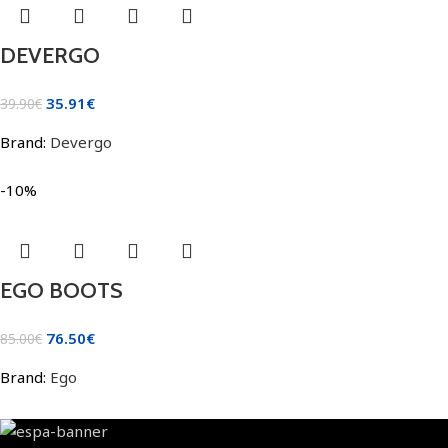
DEVERGO
35.91
€
39.90
€
Brand:
Devergo
-10%
EGO BOOTS
76.50
€
85.00
€
Brand:
Ego