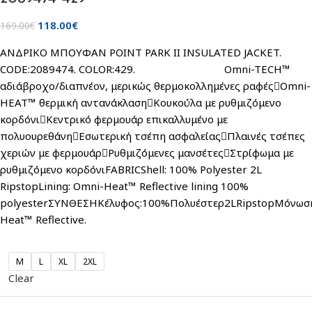
118.00
€
169.00
€
ΑΝΔΡΙΚΟ ΜΠΟΥΦΑΝ POINT PARK II INSULATED JACKET.
CODE:2089474. COLOR:429. Omni-TECH™
αδιάβροχο/διαπνέον, μερικώς θερμοκολλημένες ραφέςOmni-
HEAT™ θερμική αντανάκλασηΚουκούλα με ρυθμιζόμενο
κορδόνιΚεντρικό φερμουάρ επικαλλυμένο με
πολυουρεθάνηΕσωτερική τσέπη ασφαλείαςΠλαινές τσέπες
χεριών με φερμουάρΡυθμιζόμενες μανσέτεςΣτρίφωμα με
ρυθμιζόμενο κορδόνιFABRICShell: 100% Polyester 2L
RipstopLining: Omni-Heat™ Reflective lining 100%
polyesterΣΥΝΘΕΣΗΚέλυφος:100%Πολυέστερ2LRipstopΜόνωσ
Heat™ Reflective.
M
L
XL
2XL
Clear