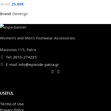
25.00
€
49.00
€
Brand:
Devergo
Women's and Men's Footwear-Accessories.
Maizonos 115, Patra
Tel:
2610-274235
E-mail:
info@episode-patra.gr
USEFUL
Terms of Use
Privacy Policy