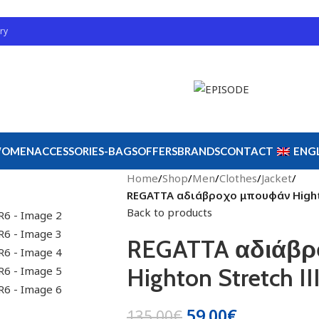
ry
OMEN
ACCESSORIES-BAGS
OFFERS
BRANDS
CONTACT
ENGL
Home
/
Shop
/
Men
/
Clothes
/
Jacket
/
REGATTA αδιάβροχο μπουφάν Highto
Back to products
REGATTA αδιάβ
Highton Stretch I
59.00
€
135.00
€