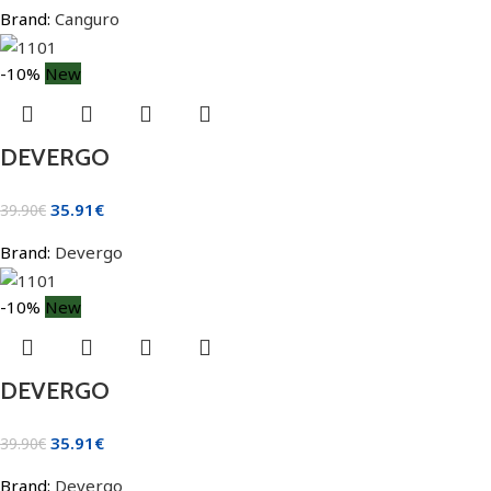
Brand:
Canguro
-10%
New
DEVERGO
35.91
€
39.90
€
Brand:
Devergo
-10%
New
DEVERGO
35.91
€
39.90
€
Brand:
Devergo