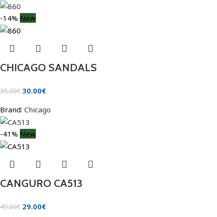
-14%
New
CHICAGO SANDALS
30.00
€
35.00
€
Brand:
Chicago
-41%
New
CANGURO CA513
29.00
€
49.00
€