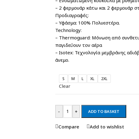
– Ενσωματωμένη κουκούλα με ρυθμισ
– 2 φερμουάρ κάτω και 2 φερμουάρ σ
Προδιαγραφές:
– Υφάσμα: 100% Πολυεστέρα.
Technology:
– Thermoguard: Μόνωση από συνθετικ
παγιδεύουν τον αέρα
– Isotex: Τεχνολογία μεμβράνης αδιά
άνεμο.
S
M
L
XL
2XL
Clear
-
+
ADD TO BASKET
Compare
Add to wishlist