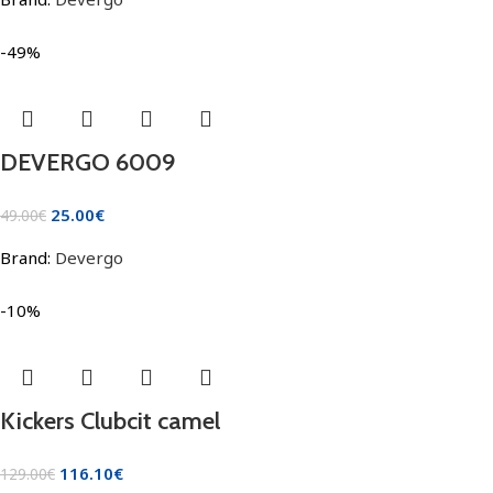
-49%
DEVERGO 6009
25.00
€
49.00
€
Brand:
Devergo
-10%
Kickers Clubcit camel
116.10
€
129.00
€