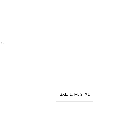
ers
2XL
,
L
,
M
,
S
,
XL