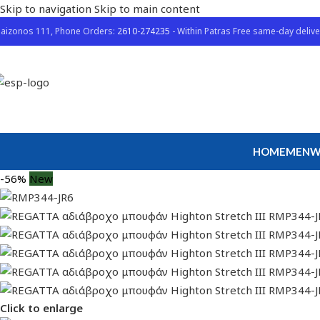
Skip to navigation
Skip to main content
aizonos 111, Phone Orders:
2610-274235
- Within Patras Free same-day delive
HOME
MEN
W
-56%
New
Click to enlarge