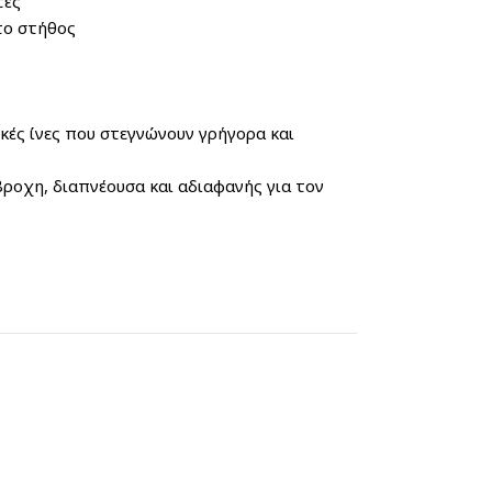
τές
το στήθος
ές ίνες που στεγνώνουν γρήγορα και
βροχη, διαπνέουσα και αδιαφανής για τον