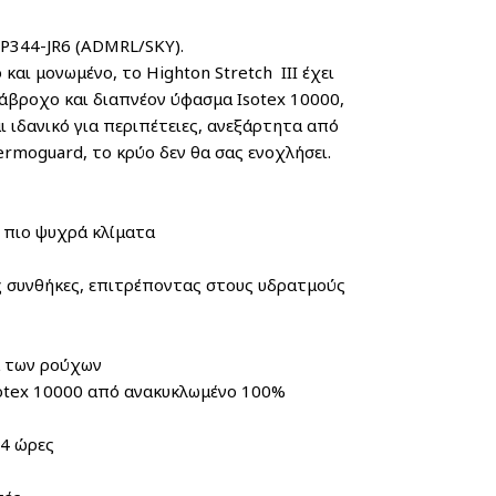
 CODE: RMP344-JR6 (ADMRL/SKY).
το Highton Stretch III έχει
ιάβροχο και διαπνέον ύφασμα Isotex 10000,
 ιδανικό για περιπέτειες, ανεξάρτητα από
ermoguard, το κρύο δεν θα σας ενοχλήσει.
ε πιο ψυχρά κλίματα
ές συνθήκες, επιτρέποντας στους υδρατμούς
α των ρούχων
sotex 10000 από ανακυκλωμένο 100%
24 ώρες