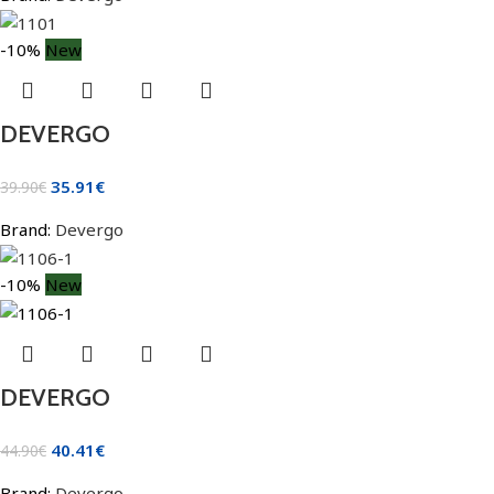
-10%
New
DEVERGO
35.91
€
39.90
€
Brand:
Devergo
-10%
New
DEVERGO
40.41
€
44.90
€
Brand:
Devergo