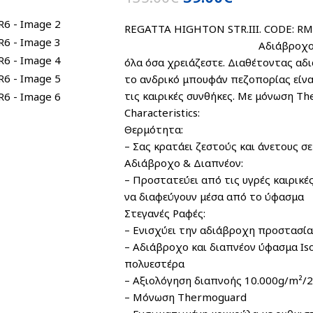
REGATTA HIGHTON STR.III.
Αδιάβροχο και μονωμένο, 
όλα όσα χρειάζεστε. Διαθέτοντας αδ
το ανδρικό μπουφάν πεζοπορίας είναι
τις καιρικές συνθήκες. Με μόνωση Th
Characteristics:
Θερμότητα:
– Σας κρατάει ζεστούς και άνετους σ
Αδιάβροχο & Διαπνέον:
– Προστατεύει από τις υγρές καιρικ
να διαφεύγουν μέσα από το ύφασμα
Στεγανές Ραφές:
– Ενισχύει την αδιάβροχη προστασί
– Αδιάβροχο και διαπνέον ύφασμα I
πολυεστέρα
– Αξιολόγηση διαπνοής 10.000g/m²/
– Μόνωση Thermoguard