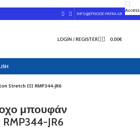
INFO@EPISODE-PATRA.GR
LOGIN / REGISTER
0.00
€
ISH
n Stretch III RMP344-JR6
ροχο μπουφάν
II RMP344-JR6