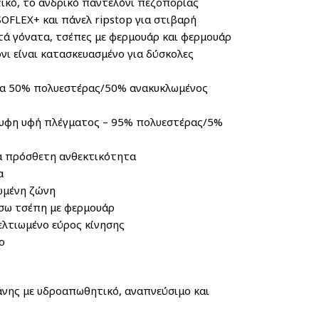
ικό, το ανδρικό παντελόνι πεζοπορίας
OFLEX+ και πάνελ ripstop για στιβαρή
ά γόνατα, τσέπες με φερμουάρ και φερμουάρ
νι είναι κατασκευασμένο για δύσκολες
μα 50% πολυεστέρας/50% ανακυκλωμένος
λυφη υφή πλέγματος – 95% πολυεστέρας/5%
ια πρόσθετη ανθεκτικότητα
α
ωμένη ζώνη
ίσω τσέπη με φερμουάρ
ελτιωμένο εύρος κίνησης
ο
ης με υδροαπωθητικό, αναπνεύσιμο και