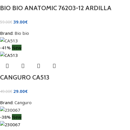
BIO BIO ANATOMIC 76203-12 ARDILLA
39.00
€
59.00
€
Brand:
Bio bio
-41%
New
CANGURO CA513
29.00
€
49.00
€
Brand:
Canguro
-38%
New