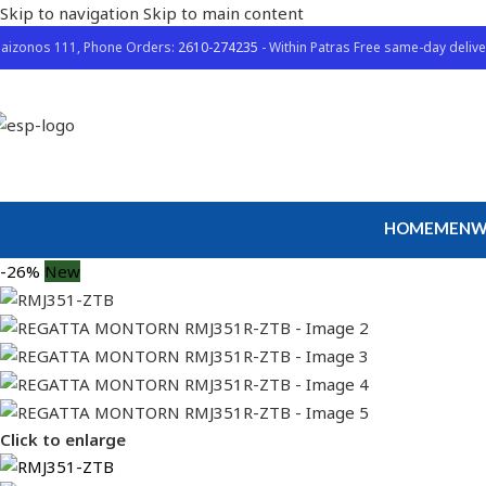
Skip to navigation
Skip to main content
aizonos 111, Phone Orders:
2610-274235
- Within Patras Free same-day delive
HOME
MEN
W
-26%
New
Click to enlarge