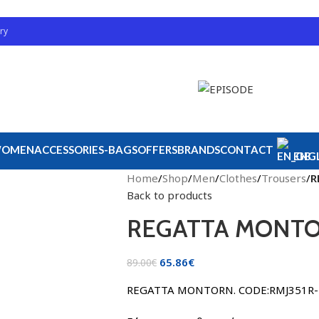
ry
OMEN
ACCESSORIES-BAGS
OFFERS
BRANDS
CONTACT
ENGL
Home
/
Shop
/
Men
/
Clothes
/
Trousers
/
R
Back to products
REGATTA MONTO
65.86
€
89.00
€
REGATTA MONTORN. CODE:RMJ351R-