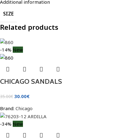
Additional information
SIZE
Related products
-14%
New
CHICAGO SANDALS
30.00
€
35.00
€
Brand:
Chicago
-34%
New