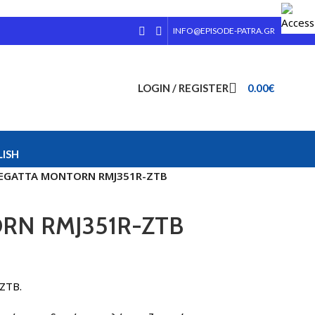
INFO@EPISODE-PATRA.GR
LOGIN / REGISTER
0.00
€
ISH
EGATTA MONTORN RMJ351R-ZTB
RN RMJ351R-ZTB
ZTB.