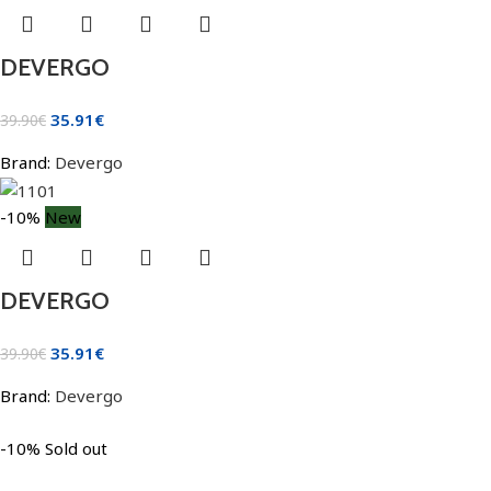
DEVERGO
35.91
€
39.90
€
Brand:
Devergo
-10%
New
DEVERGO
35.91
€
39.90
€
Brand:
Devergo
-10%
Sold out