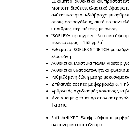
Εύκαμπτο, ανθεκτικό και προστατευτ
Montorn διαθέτει ελαστικό ύφασμα IS
ανθεκτικότητα. Αδιάβροχο με αρθρωτ
στους αστραγάλους, αυτό το παντελό
υπαίθριες περιπέτειες με άνεση.
ISOFLEX+ προηγμένο ελαστικό ύφασ
πολυεστέρας – 155 γρ./μ²
Ενθέματα ISOFLEX STRETCH με ανάγ
ελαστάνη
Ανθεκτικά ελαστικά πάνελ Ripstop γ
Ανθεκτικό υδατοαπωθητικό φινίρισμ
Ρυθμιζόμενη ζώνη μέσης με ενσωματ
2 πλαϊνές τσέπες με φερμουάρ & 1 π
Αρθρωτός σχεδιασμός γόνατος για β
Άνοιγμα με φερμουάρ στον αστράγαλ
Fabric
Softshell XPT:
Ελαφρύ ύφασμα μεμβράν
αντιανεμικό αποτέλεσμα