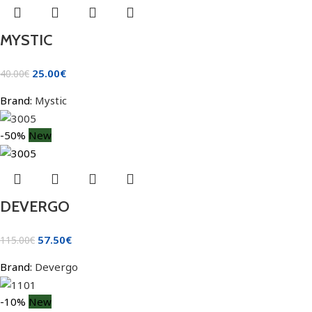
MYSTIC
25.00
€
40.00
€
Brand:
Mystic
-50%
New
DEVERGO
57.50
€
115.00
€
Brand:
Devergo
-10%
New