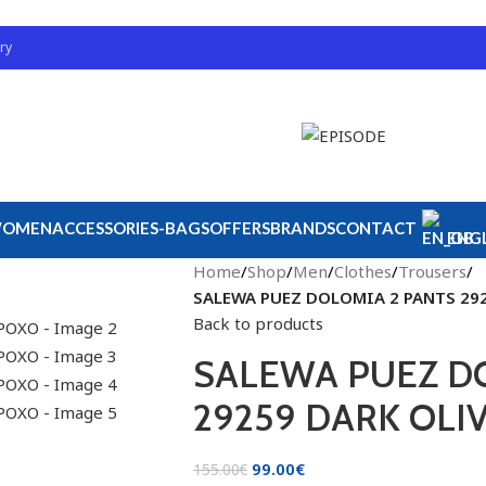
ry
OMEN
ACCESSORIES-BAGS
OFFERS
BRANDS
CONTACT
ENGL
Home
/
Shop
/
Men
/
Clothes
/
Trousers
/
SALEWA PUEZ DOLOMIA 2 PANTS 29
Back to products
SALEWA PUEZ D
29259 DARK OL
99.00
€
155.00
€