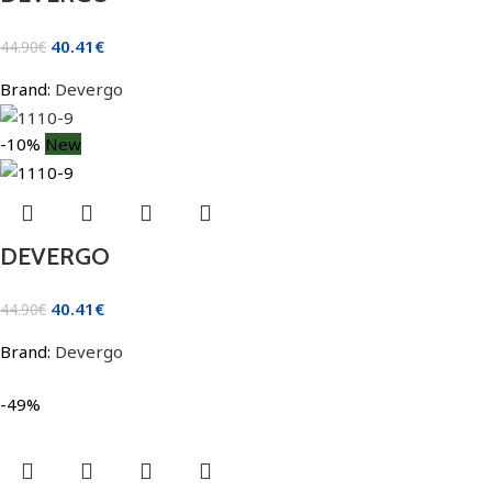
40.41
€
44.90
€
Brand:
Devergo
-10%
New
DEVERGO
40.41
€
44.90
€
Brand:
Devergo
-49%