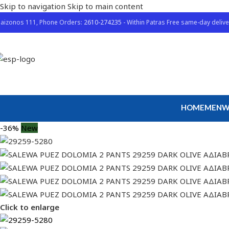
Skip to navigation
Skip to main content
aizonos 111, Phone Orders:
2610-274235
- Within Patras Free same-day delive
HOME
MEN
W
-36%
New
Click to enlarge