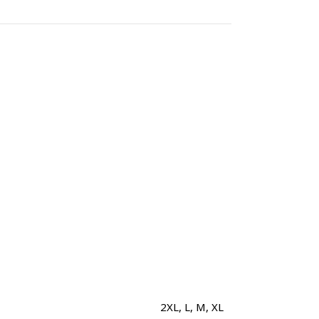
2XL
,
L
,
M
,
XL