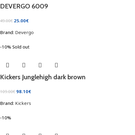
DEVERGO 6009
25.00
€
49.00
€
Brand:
Devergo
-10%
Sold out
Kickers Junglehigh dark brown
98.10
€
109.00
€
Brand:
Kickers
-10%