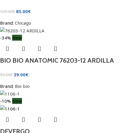
85.00
€
109.00
€
Brand:
Chicago
-34%
New
BIO BIO ANATOMIC 76203-12 ARDILLA
39.00
€
59.00
€
Brand:
Bio bio
-10%
New
DEVERGO