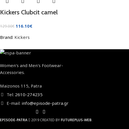
Kickers Clubcit camel
116.10
€
129.00
€
Brand:
Kickers
Women's and Men's Footwear-
Accessories.
Maizonos 115, Patra
Tel:
2610-274235
E-mail:
info@episode-patra.gr
EPISODE-PATRA
2019 CREATED BY
FUTUREPLUS-WEB
.