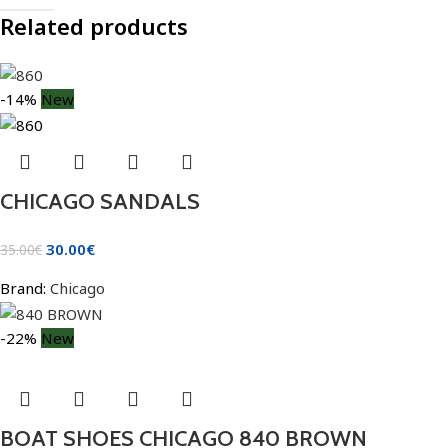
Related products
-14%
New
CHICAGO SANDALS
30.00
€
35.00
€
Brand:
Chicago
-22%
New
BOAT SHOES CHICAGO 840 BROWN