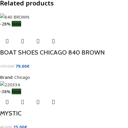
Related products
-28%
New
BOAT SHOES CHICAGO 840 BROWN
79.00
€
109.00
€
Brand:
Chicago
-38%
New
MYSTIC
25.00
€
40.00
€