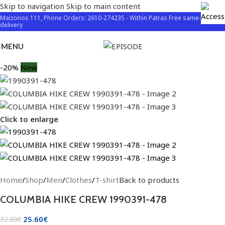
Skip to navigation
Skip to main content
Maizonos 111, Phone Orders: 2610-274235 - Within Patras Free same-day
delivery
MENU
-20%
New
Click to enlarge
Home
/
Shop
/
Men
/
Clothes
/
T-shirt
Back to products
COLUMBIA HIKE CREW 1990391-478
25.60
€
32.00
€