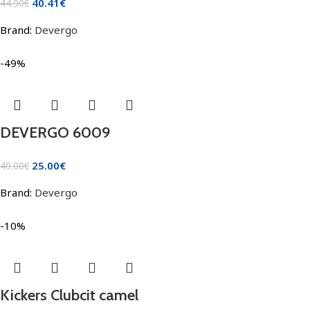
40.41
€
44.90
€
Brand:
Devergo
-49%
DEVERGO 6009
25.00
€
49.00
€
Brand:
Devergo
-10%
Kickers Clubcit camel