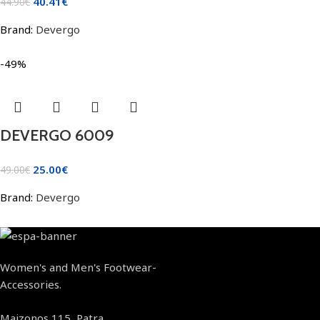
40.41
€
44.90
€
Brand:
Devergo
-49%
DEVERGO 6009
25.00
€
49.00
€
Brand:
Devergo
Women's and Men's Footwear-
Accessories.
Maizonos 115, Patra