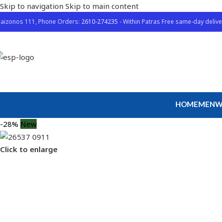
Skip to navigation
Skip to main content
aizonos 111, Phone Orders:
2610-274235
- Within Patras Free same-day delive
HOME
MEN
W
-28%
New
Click to enlarge