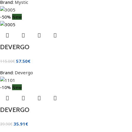
Brand:
Mystic
-50%
New
DEVERGO
57.50
€
115.00
€
Brand:
Devergo
-10%
New
DEVERGO
35.91
€
39.90
€