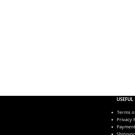
USEFUL
Terms o
Privacy 
Payment
Shippin