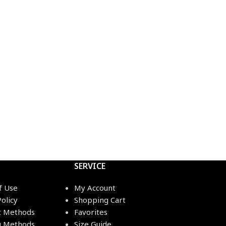
SERVICE
f Use
My Account
Policy
Shopping Cart
 Methods
Favorites
g Methods
Size Guide