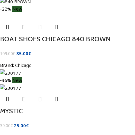
-22%
New
BOAT SHOES CHICAGO 840 BROWN
85.00
€
109.00
€
Brand:
Chicago
-36%
New
MYSTIC
25.00
€
39.00
€