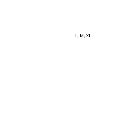
L
,
M
,
XL