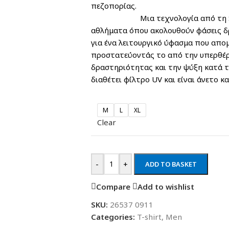
πεζοπ
Μια τεχνολογία από τη Salewa
αθλήματα όπου ακολουθούν φάσεις δ
για ένα λειτουργικό ύφασμα που απο
προστατεύοντάς το από την υπερθέρ
δραστηριότητας και την ψύξη κατά τ
διαθέτει φίλτρο UV και είναι άνετο κα
M
L
XL
Clear
-
+
ADD TO BASKET
Compare
Add to wishlist
SKU:
26537 0911
Categories:
T-shirt
,
Men