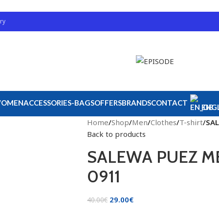
ry
OMEN
ACCESSORIES-BAGS
OFFERS
BRANDS
CONTACT
ENGL
Home
/
Shop
/
Men
/
Clothes
/
T-shirt
/
SAL
Back to products
SALEWA PUEZ M
0911
29.00
€
40.00
€