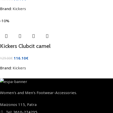
Brand:
Kickers
-10%
Kickers Clubcit camel
116.10
€
129.00
€
Brand:
Kickers
Women's and Men's Footwear-Accessories.
Maizonos 115, Patra
Tel:
2610-274235