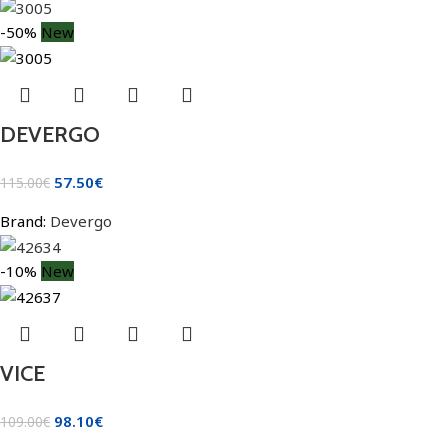
-50%
New
DEVERGO
57.50
€
115.00
€
Brand:
Devergo
-10%
New
VICE
98.10
€
109.00
€