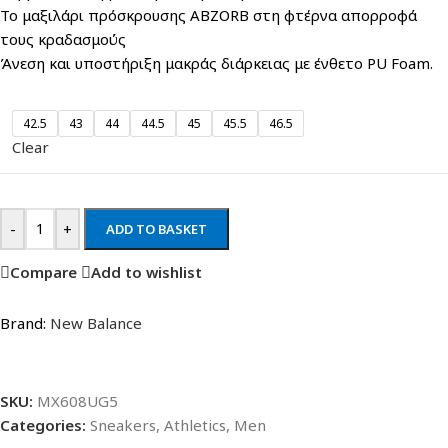
Το μαξιλάρι πρόσκρουσης ABZORB στη φτέρνα απορροφά
τους κραδασμούς
Άνεση και υποστήριξη μακράς διάρκειας με ένθετο PU Foam.
42.5
43
44
44.5
45
45.5
46.5
Clear
-
+
ADD TO BASKET
Compare
Add to wishlist
Brand:
New Balance
SKU:
MX608UG5
Categories:
Sneakers
,
Athletics
,
Men