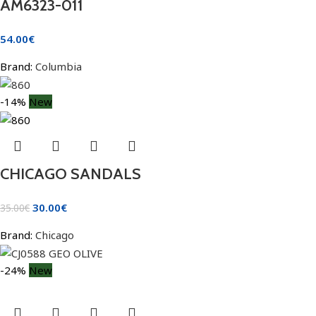
AM6323-011
54.00
€
Brand:
Columbia
-14%
New
CHICAGO SANDALS
30.00
€
35.00
€
Brand:
Chicago
-24%
New