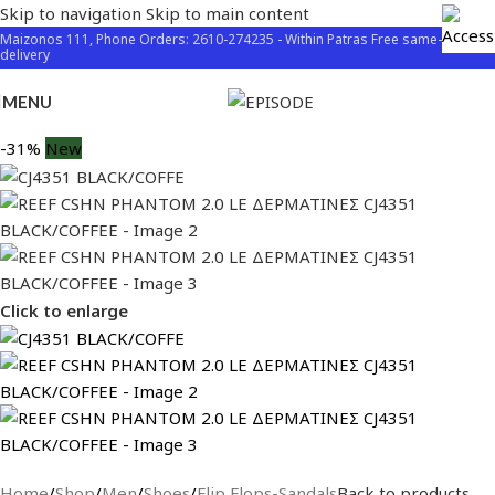
Skip to navigation
Skip to main content
Maizonos 111, Phone Orders: 2610-274235 - Within Patras Free same-day
delivery
MENU
-31%
New
Click to enlarge
Home
/
Shop
/
Men
/
Shoes
/
Flip Flops-Sandals
Back to products