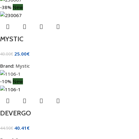
-38%
New
MYSTIC
25.00
€
40.00
€
Brand:
Mystic
-10%
New
DEVERGO
40.41
€
44.90
€