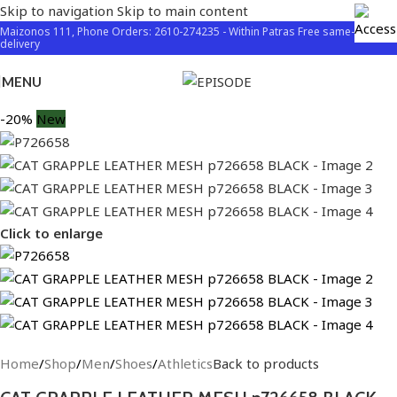
Skip to navigation
Skip to main content
Maizonos 111, Phone Orders: 2610-274235 - Within Patras Free same-day
delivery
MENU
-20%
New
Click to enlarge
Home
/
Shop
/
Men
/
Shoes
/
Athletics
Back to products