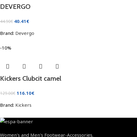
DEVERGO
40.41
€
44.90
€
Brand:
Devergo
-10%
Kickers Clubcit camel
116.10
€
129.00
€
Brand:
Kickers
Women's and Men's Footwear-Accessories.