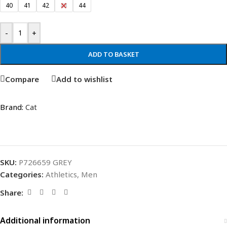
40
41
42
43
44
-
+
ADD TO BASKET
Compare
Add to wishlist
Brand:
Cat
SKU:
P726659 GREY
Categories:
Athletics
,
Men
Share:
Additional information